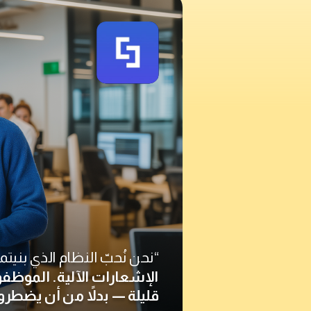
“نحن نُحبّ النظام الذي بني
الإشعارات الآلية. الموظف
قليلة — بدلاً من أن يضطروا 