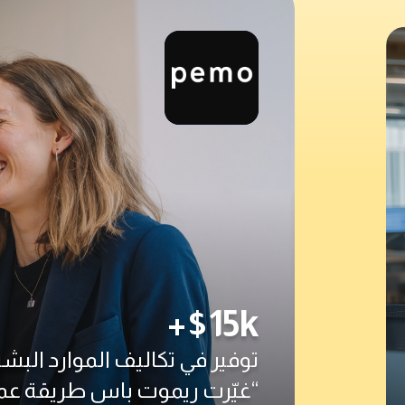
+$15k
توفير في تكاليف الموارد ا
“غيّرت ريموت باس طريقة ع
الواجهة سهلة الاستخدام وإ