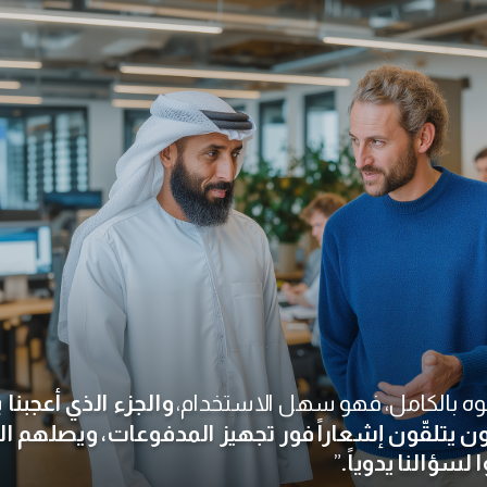
تموه بالكامل، فهو سهل الاستخدام،
والجزء الذي أعجبن
ون يتلقّون إشعاراً فور تجهيز المدفوعات، ويصلهم 
لسؤالنا يدوياً.
”