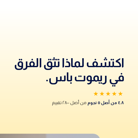
اكتشف لماذا تثق الفرق
في ريموت باس.
★★★★★
٤.٨ من أصل ٥ نجوم
من أصل ٢٨٠٠ تقييم