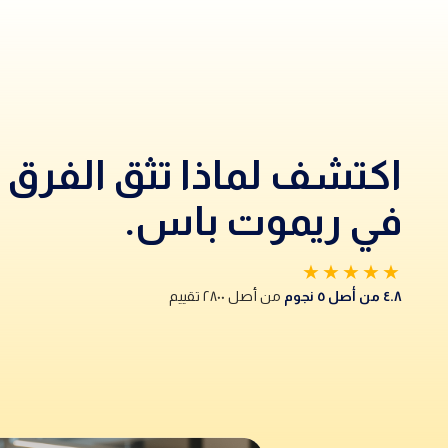
اكتشف لماذا تثق الفرق
في ريموت باس.
★★★★★
٤.٨ من أصل ٥ نجوم
من أصل ٢٨٠٠ تقييم