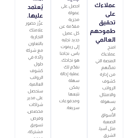
عملاءك
احصل على
يُعتمد
على
عمولة
عليها.
مجزية
تحقيق
عزّز حضور
مقدّمة عن
طموحهم
علامتك
كل عميل
التجارية
العالمي
جديد تجلبه
بالتعاون
إلى ريموت
امنح
مع شركة
باس. نجاحنا
عملاءك
رائدة في
هو نجاحك.
المنصة التي
حلول
نقدّم لك
تمكّنهم
كشوف
عملية إحالة
من إدارة
الرواتب
سهلة
كشوف
العالمية.
يمكن
الرواتب
ستحصل
تتبعها
والامتثال
على مدير
ومدفوعات
بسهولة
شراكات
سريعة.
في
مخصص،
الأسواق
وفرص
الصعبة
تسويق
مثل آسيا،
مشتركة،
الشرق