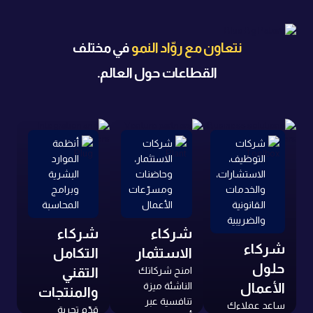
نتعاون مع روّاد النمو
في مختلف
القطاعات حول العالم.
شركات
شركات
أنظمة
التوظيف،
الاستثمار،
الموارد
الاستشارات،
وحاضنات
البشرية
والخدمات
ومسرّعات
وبرامج
القانونية
الأعمال
المحاسبة
والضريبية
شركاء
شركاء
شركاء
الاستثمار
التكامل
حلول
امنح شركاتك
التقني
الأعمال
الناشئة ميزة
والمنتجات
تنافسية عبر
ساعد عملاءك
قدّم تجربة