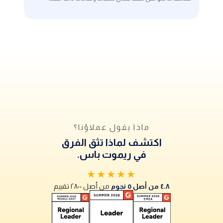
ماذا يقول عملاؤنا؟
اكتشف لماذا تثق الفرق
في ريموت باس.
★★★★★
٤.٨ من أصل ٥ نجوم
من أصل ٢٨٠٠ تقييم