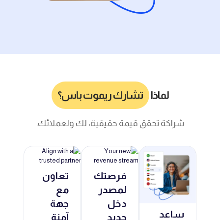
لماذا
تشارك ريموت باس؟
شراكة تحقق قيمة حقيقية، لك ولعملائك.
فرصتك
تعاون
لمصدر
مع
دخل
جهة
ساعد
جديد
آمنة