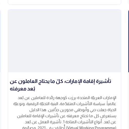
تأشيرة إقامة الإمارات: كلّ ما يحتاج العاملون عن
بُعد معرفته
الإمارات العربيّة المتحدة برزت كوجهة رائدة للعاملين عن بُعد
عالمياً. سياسة التأشيرات المتقدّمة، البنية التحتيّة الرقمية، ونوعيّة
الحياة جعلت دبي وأبوظبي محورين جذّابين. هذا الدليل
يستعرض كل ما تحتاج معرفته عن تأشيرات الإقامة للعاملين
عن بُعد. أنواع التأشيرات المتاحة 1. تأشيرة العمل عن بُعد
(Virtual Working Programme) أُطلقت في 2021. مصمّمة