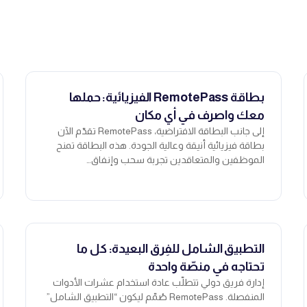
بطاقة RemotePass الفيزيائية: حملها
معك واصرف في أي مكان
إلى جانب البطاقة الافتراضية، RemotePass تقدّم الآن
بطاقة فيزيائية أنيقة وعالية الجودة. هذه البطاقة تمنح
الموظفين والمتعاقدين تجربة سحب وإنفاق…
التطبيق الشامل للفِرق البعيدة: كل ما
تحتاجه في منصّة واحدة
إدارة فريق دولي تتطلّب عادة استخدام عشرات الأدوات
المنفصلة. RemotePass صُمّم ليكون “التطبيق الشامل”