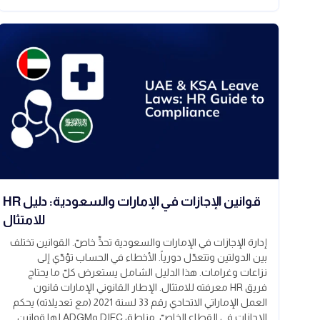
قوانين الإجازات في الإمارات والسعودية: دليل HR
للامتثال
إدارة الإجازات في الإمارات والسعودية تحدٍّ خاصّ. القوانين تختلف
بين الدولتين وتتعدّل دورياً. الأخطاء في الحساب تؤدّي إلى
نزاعات وغرامات. هذا الدليل الشامل يستعرض كلّ ما يحتاج
فريق HR معرفته للامتثال. الإطار القانوني الإمارات قانون
العمل الإماراتي الاتحادي رقم 33 لسنة 2021 (مع تعديلاته) يحكم
الإجازات في القطاع الخاصّ. مناطق DIFC وADGM لها قوانين