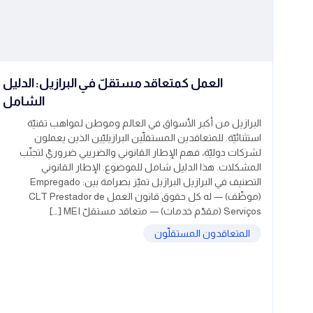
العمل كمتعاقد مستقلّ في البرازيل: الدليل
الشامل
البرازيل من أكبر الأسواق في العالم وموطن لمواهب تقنيّة
استثنائيّة. للمتعاقدين المستقلّين البرازيليّين الذين يعملون
لشركات دوليّة، فهم الإطار القانوني والضريبي ضروريّ لتجنّب
المشكلات. هذا الدليل شامل للموضوع. الإطار القانوني
التصنيف في البرازيل البرازيل تميّز بصرامة بين: Empregado
(موظّف) — له كل حقوق قانون العمل CLT Prestador de
Serviços (مقدّم خدمات) — متعاقد مستقلّ MEI […]
المتعاقدون المستقلّون