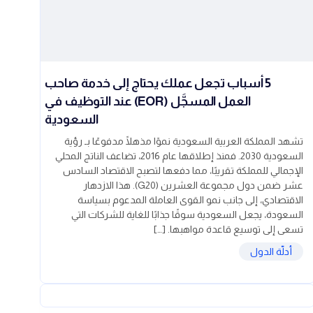
5 أسباب تجعل عملك يحتاج إلى خدمة صاحب
العمل المسجَّل (EOR) عند التوظيف في
السعودية
تشهد المملكة العربية السعودية نموًا مذهلًا مدفوعًا بـ رؤية
السعودية 2030. فمنذ إطلاقها عام 2016، تضاعف الناتج المحلي
الإجمالي للمملكة تقريبًا، مما دفعها لتصبح الاقتصاد السادس
عشر ضمن دول مجموعة العشرين (G20). هذا الازدهار
الاقتصادي، إلى جانب نمو القوى العاملة المدعوم بسياسة
السعودة، يجعل السعودية سوقًا جذابًا للغاية للشركات التي
تسعى إلى توسيع قاعدة مواهبها. […]
أدلّة الدول