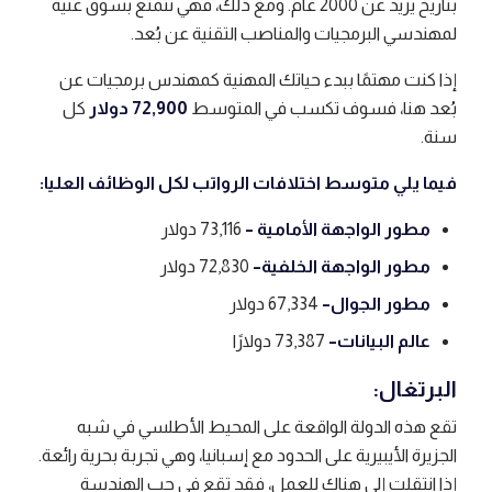
بتاريخ يزيد عن 2000 عام. ومع ذلك، فهي تتمتع بسوق غنية
لمهندسي البرمجيات والمناصب التقنية عن بُعد.
إذا كنت مهتمًا ببدء حياتك المهنية كمهندس برمجيات عن
بُعد هنا، فسوف تكسب في المتوسط
72,900 دولار
كل
سنة.
فيما يلي متوسط ​​اختلافات الرواتب لكل الوظائف العليا:
مطور الواجهة الأمامية –
73,116 دولار
مطور الواجهة الخلفية
–
72,830 دولار
مطور الجوال
–
67,334 دولار
عالم البيانات
–
73,387 دولارًا
البرتغال:
تقع هذه الدولة الواقعة على المحيط الأطلسي في شبه
الجزيرة الأيبيرية على الحدود مع إسبانيا، وهي تجربة بحرية رائعة.
إذا انتقلت إلى هناك للعمل، فقد تقع في حب الهندسة