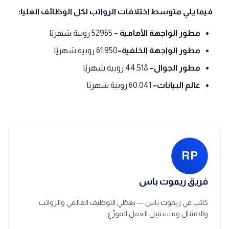
فيما يلي متوسط ​​اختلافات الرواتب لكل الوظائف العليا:
مطور الواجهة الأمامية –
52965 روبية شهريًا
مطور الواجهة الخلفية
–
61.950 روبية شهريًا
مطور الجوال
–
44.518 روبية شهريًا
عالم البيانات
–
60.041 روبية شهريًا
RP
فريق ريموت باس
كاتب في ريموت باس — يغطّي التوظيف العالمي والرواتب
والامتثال ومستقبل العمل الموزّع.