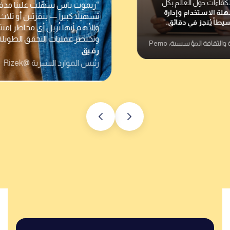
“ريموت باس سهّلت علينا مدفوعات المتعاقدين
تسهيلاً كبيراً — بنقرتين أو ثلاث وتُنجز المهمة.
والأهم أنها تُزيل أي مخاطر امتثال قد نواجهها
وتختصر عمليات التحقق الطويلة.”
رفيق
رئيس الموارد البشرية @Rizek