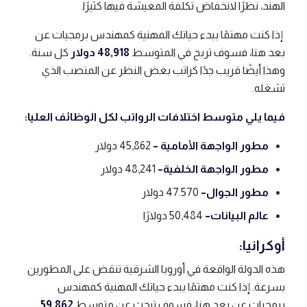
الهند، نظرًا لانخفاض تكلفة المعيشة فيها كثيرًا.
إذا كنت مهتمًا ببدء حياتك المهنية كمهندس برمجيات عن
بعد هنا، فسوف تربح في المتوسط
48,918 دولار
كل سنة.
وهذا أيضًا قريب جدًا كراتب بغض النظر عن المنصب الذي
تشغله.
فيما يلي متوسط ​​اختلافات الرواتب لكل الوظائف العليا:
مطور الواجهة الأمامية –
45,862 دولار
مطور الواجهة الخلفية
–
48,241 دولار
مطور الجوال
–
47.570 دولار
عالم البيانات
–
50,484 دولارًا
أوكرانيا:
هذه الدولة الواقعة في أوروبا الشرقية تنقض على المطورين
بسرعة. إذا كنت مهتمًا ببدء حياتك المهنية كمهندس
برمجيات عن بعد هنا، فسوف تبحث عن متوسط
59,862