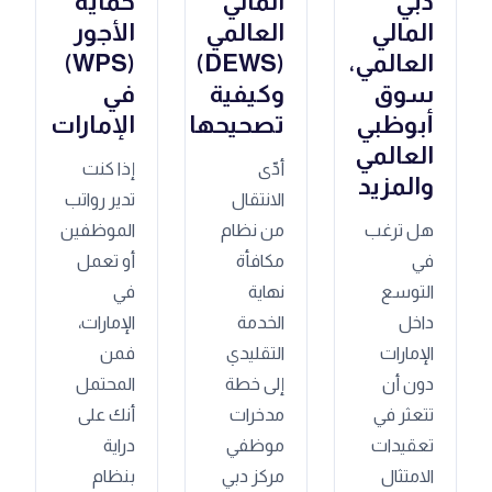
دبي
المالي
حماية
المالي
العالمي
الأجور
العالمي،
(DEWS)
(WPS)
سوق
وكيفية
في
أبوظبي
تصحيحها
الإمارات
العالمي
أدّى
إذا كنت
والمزيد
الانتقال
تدير رواتب
هل ترغب
من نظام
الموظفين
في
مكافأة
أو تعمل
التوسع
نهاية
في
داخل
الخدمة
الإمارات،
الإمارات
التقليدي
فمن
دون أن
إلى خطة
المحتمل
تتعثر في
مدخرات
أنك على
تعقيدات
موظفي
دراية
الامتثال
مركز دبي
بنظام