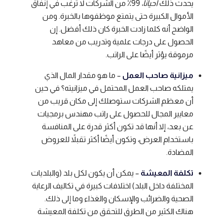
يحدث ذلك
أحياناً
، 99٪ من الشركات لا ترغب في إنفاق
الأموال الكبيرة حتى يتمتع موظفوها بالخبرة. ومن
الواضح أنه كلما زادت الخبرة كان ذلك أفضل. إن
الحصول على درجات علمية وتدريب من معاهد
مرموقة يؤثر أيضًا على الراتب.
ميزانية صاحب العمل
– ما هو مقدار المال الذي
يمتلكه صاحب العمل المحتمل في ميزانيته؟ في حين
أن معظم الشركات ستوصلك إلى مكان قريب من
معايير المجال للحصول على راتب مهندس برمجيات
عن بعد، إلا أنها قد تكون أكثر قدرة على المنافسة
باستخدام العرض، وتكون أيضًا أكثر تقبلاً للعروض
المضادة.
تكلفة المعيشة
– يمكن أن يكون لكل بلد (والبلديات
المختلفة داخل البلد) اختلافات كبيرة في تكاليف الرعاية
الصحية والضرائب والإسكان والغذاء وما إلى ذلك.
هناك الكثير من الطرق للتحقق من تكلفة المعيشة