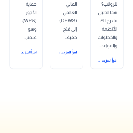
للرواتب؟
المالي
حماية
هذا الدليل
العالمي
الأجور
يشرح لك
(DEWS)
(WPS)،
الأنظمة
إلى فتح
وهو
والخطوات
حقبة…
عنصر…
والقواعد…
اقرأ المزيد →
اقرأ المزيد →
اقرأ المزيد →