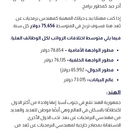
أجر جيد كمطور برامج.
إذا كنت مهتمًا ببدء حياتك المهنية كمهندس برمجيات عن
بُعد هنا، فسوف تربح في المتوسط
75,656 دولار
كل سنة.
فيما يلي متوسط ​​اختلافات الرواتب لكل الوظائف العليا:
مطور الواجهة الأمامية –
76,654 دولار
مطور الواجهة الخلفية
–
76,135 دولار
مطور الجوال
–
65,992 دولارًا
عالم البيانات
–
73.015 دولار
الهند:
جمهورية الهند تقع في جنوب آسيا. إنها واحدة من أكثر الدول
اكتظاظًا بالسكان في العالم وهي أيضًا موطن للعديد والعديد
من مهندسي البرمجيات عن بعد. تحب الدول الأخرى
الاستعانة بمصادر خارجية لمهندسي البرمجيات عن بُعد من