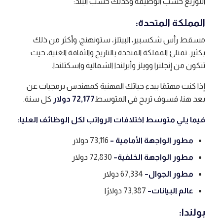
التوزيع حسب الوظيفة وكذلك حسب البلد:
المملكة المتحدة:
مسقط رأس شكسبير، البيتلز، ستونهنج، وأكثر من ذلك
بكثير. تمتلئ المملكة المتحدة بالتاريخ والثقافة الغنية، حيث
تتكون من إنجلترا وويلز وأيرلندا الشمالية واسكتلندا.
إذا كنت مهتمًا ببدء حياتك المهنية كمهندس برمجيات عن
بعد هنا، فسوف تربح في المتوسط
72,177 دولار
كل سنة.
فيما يلي متوسط ​​اختلافات الرواتب لكل الوظائف العليا:
مطور الواجهة الأمامية –
73,116 دولار
مطور الواجهة الخلفية
–
72,830 دولار
مطور الجوال
–
67,334 دولار
عالم البيانات
–
73,387 دولارًا
بولندا: