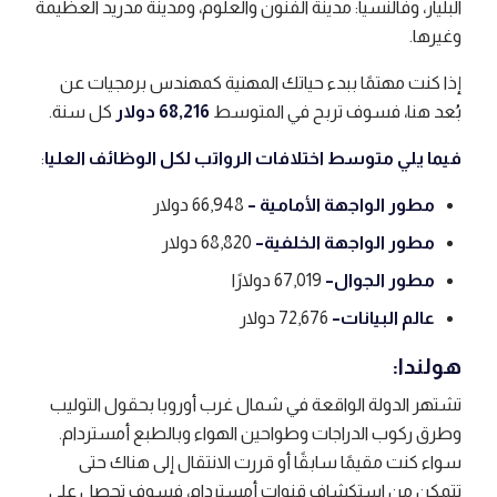
البليار، وفالنسيا: مدينة الفنون والعلوم، ومدينة مدريد العظيمة
وغيرها.
إذا كنت مهتمًا ببدء حياتك المهنية كمهندس برمجيات عن
بُعد هنا، فسوف تربح في المتوسط
68,216 دولار
كل سنة.
فيما يلي متوسط ​​اختلافات الرواتب لكل الوظائف العليا
:
مطور الواجهة الأمامية –
66,948 دولار
مطور الواجهة الخلفية
–
68,820 دولار
مطور الجوال
–
67,019 دولارًا
عالم البيانات
–
72,676 دولار
هولندا:
تشتهر الدولة الواقعة في شمال غرب أوروبا بحقول التوليب
وطرق ركوب الدراجات وطواحين الهواء وبالطبع أمستردام.
سواء كنت مقيمًا سابقًا أو قررت الانتقال إلى هناك حتى
تتمكن من استكشاف قنوات أمستردام، فسوف تحصل على