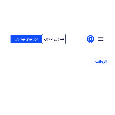
Skip to conten
الحلول
تسجيل الدخول
حجز عرض توضيحي
لمن نقدم خدماتنا
رجوع
قصص العملاء
الرواتب
الأسعار
مركز المحتوى
رواتب مهندسي البرمجيات عن
بُعد حول العالم
الكاتب