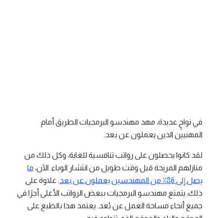
فريق ريموت باس
وقت القراءة
1 دقائق قراءة
تاريخ النشر
April 26, 2026
في نواحٍ عديدة، مهد مهندسو البرمجيات الطريق أمام
المهنيين الذين يعملون عن بعد.
لقد كانوا يحصلون على رواتب تنافسية للغاية، وكل ذلك من
منازلهم المريحة قبل وقت طويل من انتشار الوباء. الآن،
ما
يصل إلى 86٪ من المهندسين يعملون عن بعد
. علاوة على
ذلك، يتمتع مهندسو البرمجيات ببعض الرواتب الأعلى أجرًا في
جميع أنحاء مساحة العمل عن بُعد. يعتمد هذا بالطبع على