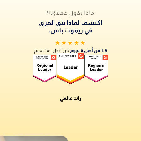
ماذا يقول عملاؤنا؟
اكتشف لماذا تثق الفرق
في ريموت باس.
★★★★★
٤.٨ من أصل ٥ نجوم
من أصل ٢٨٠٠ تقييم
رائد عالمي