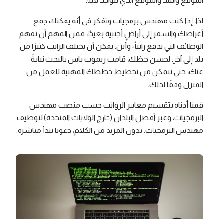
الموقع والبلد والموقع الذي تتواجد فيه.
لذا، إذا كنت مهندس برمجيات وتفكر في أنه يمكنك جمع
أغراضك والسفر إلى أراضٍ أجنبية بعيدًا، فمن المهم أن تفهم
الوظائف التي تدفع راتباً- وأين. يمكن أن يختلف الراتب كثيرًا من
بلد إلى آخر. لحسن حظك، قامت ريموت باس بالبحث نيابةً
عنك، حتى تتمكن من تخطيط خططك المهنية للعمل من
المنزل وفقًا لذلك.
قمنا أدناه بتقسيم معايير الرواتب حسب منصب مهندس
البرمجيات، وعبر أفضل البلدان (خارج الولايات المتحدة) لتوظيف
مهندس البرمجيات. بدون المزيد من الكلام، دعونا نبدأ مباشرة.