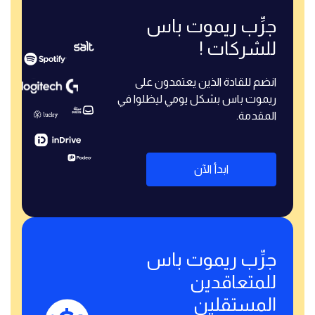
جرِّب ريموت باس
للشركات !
انضم للقادة الذين يعتمدون على
ريموت باس بشكل يومي ليظلوا في
المقدمة.
ابدأ الآن
جرِّب ريموت باس
للمتعاقدين
المستقلين