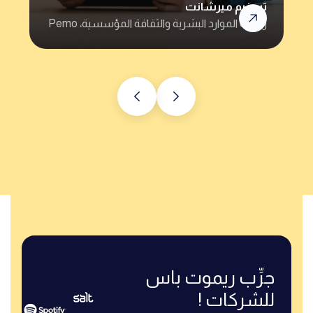
رفيق
رئيس الموارد البشرية @Rizek
جرِّب ريموت باس
للشركات !