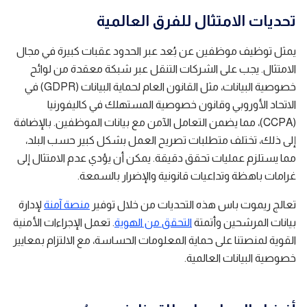
تحديات الامتثال للفرق العالمية
يمثل توظيف موظفين عن بُعد عبر الحدود عقبات كبيرة في مجال
الامتثال. يجب على الشركات التنقل عبر شبكة معقدة من لوائح
خصوصية البيانات، مثل القانون العام لحماية البيانات (GDPR) في
الاتحاد الأوروبي وقانون خصوصية المستهلك في كاليفورنيا
(CCPA)، مما يضمن التعامل الآمن مع بيانات الموظفين. بالإضافة
إلى ذلك، تختلف متطلبات تصريح العمل بشكل كبير حسب البلد،
مما يستلزم عمليات تحقق دقيقة. يمكن أن يؤدي عدم الامتثال إلى
غرامات باهظة وتداعيات قانونية والإضرار بالسمعة.
تعالج ريموت باس هذه التحديات من خلال توفير
منصة آمنة
لإدارة
بيانات المرشحين وأتمتة
التحقق من الهوية
. تعمل الإجراءات الأمنية
القوية لمنصتنا على حماية المعلومات الحساسة، مع الالتزام بمعايير
خصوصية البيانات العالمية.