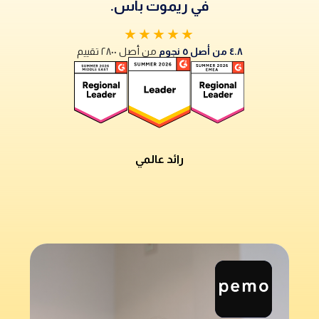
في ريموت باس.
★★★★★
٤.٨ من أصل ٥ نجوم
من أصل ٢٨٠٠ تقييم
رائد عالمي