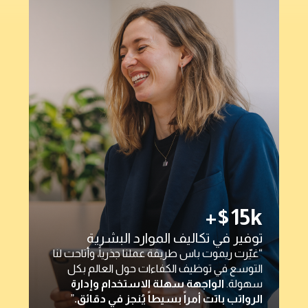
الموارد البشرية
قة عملنا جذرياً، وأتاحت لنا
كفاءات حول العالم بكل
“ريموت باس سهّلت علينا مدف
لة الاستخدام وإدارة
تسهيلاً كبيراً — بنقرتين أو ثلاث
سيطاً يُنجز في دقائق.
”
والأهم أنها تُزيل أي مخاطر امت
وتختصر عمليات التحقق الطويلة
والثقافة المؤسسية، Pemo