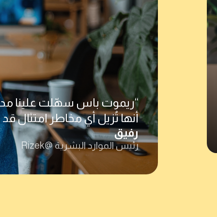
“ريموت باس سهّلت علينا مدفوع
أنها تُزيل أي مخاطر امتثال قد
رفيق
رئيس الموارد البشرية @Rizek