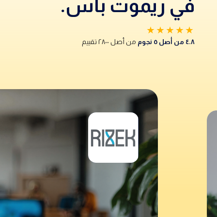
في ريموت باس.
★★★★★
٤.٨ من أصل ٥ نجوم
من أصل ٢٨٠٠ تقييم