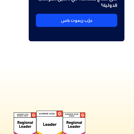
الدولية؟
جرّب ريموت باس