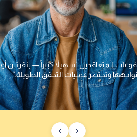
ات المتعاقدين تسهيلاً كبيراً — بنقرتين أو ث
 نواجهها وتختصر عمليات التحقق الطويلة.”