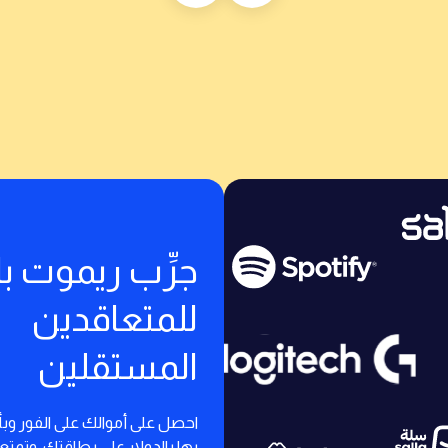
جرِّب ريموت 
للمتعاقدين
المستقلين
احصل على أموالك على الفور وب
بها بالدولار على بطاقتك، وتمت