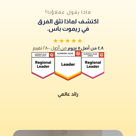
ماذا يقول عملاؤنا؟
اكتشف لماذا تثق الفرق
في ريموت باس.
★★★★★
٤.٨ من أصل ٥ نجوم
من أصل ٢٨٠٠ تقييم
رائد عالمي