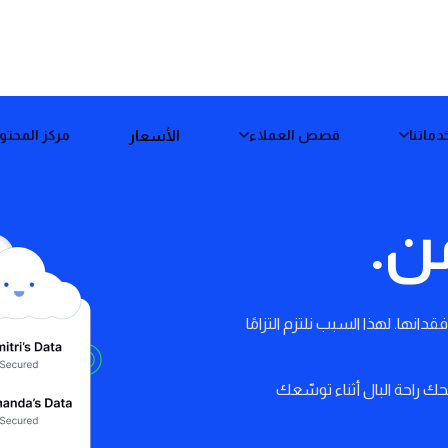
الأسعار
دماتنا
قصص العملاء
مركز المحتو
ن.
نها. لهذا السبب نلتزم التزامًا
حك راحة البال أثناء توسّعك