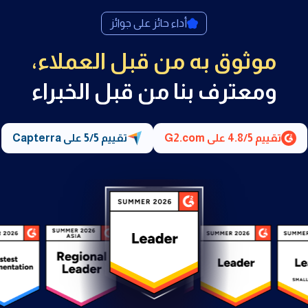
أداء حائز على جوائز
موثوق به من قبل العملاء،
ومعترف بنا من قبل الخبراء
تقييم
4.8/5
على G2.com
تقييم
5/5
على Capterra