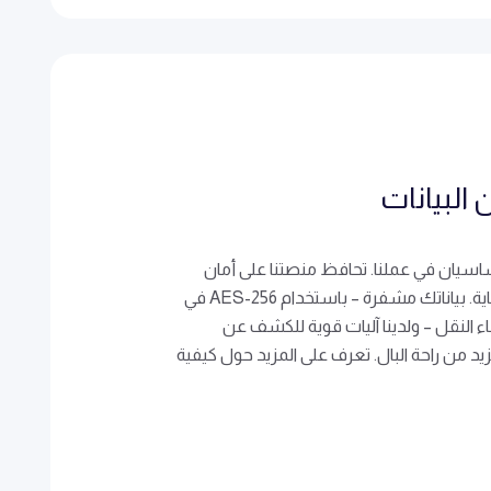
البيانات
اسيان في عملنا. تحافظ منصتنا على أمان
معلوماتك خلف جدران الحماية. بياناتك مشفرة – باستخدام AES-256 في
السكون و TLS 1.2 أثناء النقل – ولدينا آليات قوية للكشف عن
زيد من راحة البال. تعرف على المزيد حول كيفية