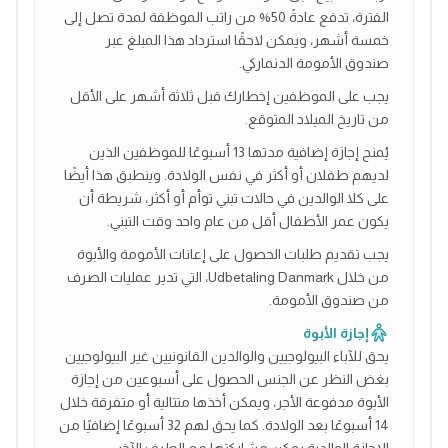
الفترة، تدفع عادةً 50% من راتب الموظفة لمدة تصل إلى
خمسة أشهر، ويمكن لاحقًا استرداد هذا المبلغ عبر
صندوق الأمومة الدنماركي.
يجب على الموظفين إخطارك قبل ثلاثة أشهر على الأقل
من تاريخ الميلاد المتوقع.
يُمنح إجازة إضافية مدتها 13 أسبوعًا للموظفين الذين
لديهم طفلان أو أكثر في نفس الولادة. وينطبق هذا أيضًا
على كلا الوالدين في حالات تبني توأم أو أكثر، شريطة أن
يكون عمر الأطفال أقل من عام واحد وقت التبني.
يجب تقديم طلبات الحصول على إعانات الأمومة والأبوة
من خلال Udbetaling Danmark، التي تدير عمليات الصرف
من صندوق الأمومة.
إجازة الأبوة
يحق للآباء البيولوجيين والوالدين القانونيين غير البيولوجيين
بغض النظر عن الجنس الحصول على أسبوعين من إجازة
الأبوة مدفوعة الأجر، ويمكن أخذها متتالية أو متفرقة خلال
14 أسبوعًا بعد الولادة. كما يحق لهم 32 أسبوعًا إضافيًا من
الإجازة الوالدية يمكن مشاركتها مع الطرف الآخر.