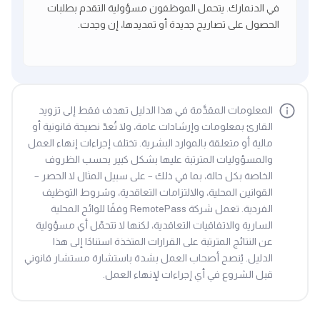
في الدنمارك. يتحمل الموظفون مسؤولية التقدم بطلبات
الحصول على تصاريح جديدة أو تمديدها، إن وجدت.
المعلومات المقدَّمة في هذا الدليل تهدف فقط إلى تزويد
القارئ بمعلومات وإرشادات عامة، ولا تُعدّ نصيحة قانونية أو
مالية أو متعلقة بالموارد البشرية. تختلف إجراءات إنهاء العمل
والمسؤوليات المترتبة عليها بشكل كبير بحسب الظروف
الخاصة بكل حالة، بما في ذلك – على سبيل المثال لا الحصر –
القوانين المحلية، والالتزامات التعاقدية، وشروط التوظيف
الفردية. تعمل شركة RemotePass وفقًا للوائح المحلية
السارية والاتفاقيات التعاقدية، لكنها لا تتحمّل أي مسؤولية
عن النتائج المترتبة على القرارات المتخذة استنادًا إلى هذا
الدليل. يُنصح أصحاب العمل بشدة باستشارة مستشار قانوني
قبل الشروع في أي إجراءات لإنهاء العمل.