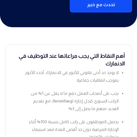
تحدث مع خبير
أهم النقاط التي يجب مراعاتها عند التوظيف في
الدنمارك
لا يوجد حد أدنى قانوني للأجور في الدنمارك. تُحدد الأجور
بموجب اتفاقيات جماعية.
يجب على أصحاب العمل دفع ما لا يقل عن 1% من
الراتب السنوي كبدل إجازة (ferietillæg)، مع تقديم
العديد منهم ما يصل إلى 3%
يحصل الموظفون على راتب كامل بنسبة 100% أثناء
الإجازة المرضية دون حد أقصى للمدة (بعد استيفاء
متطلبات الأهلية)