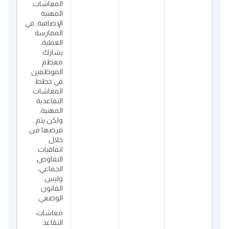
المعاشات
المهنية
الإضافية: في
الممارسة
العملية،
يشارك
معظم
الموظفين
في خطط
المعاشات
التقاعدية
المهنية،
ولكن يتم
فرضها من
خلال
اتفاقيات
التفاوض
الجماعي،
وليس
القانون
الوضعي.
معاشات
التقاعد