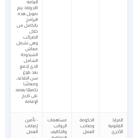
العامة
(الدولة): يتم
تمويل هذه
البرامج
بالكامل من
خلال
الضرائب،
وهي تشمل
معاش
الشيخوخة
الشامل
الذي يُدفع
بعد بلوغ
سن التقاعد،
ومعاشًا
تكميليًا يعتمد
على تاريخ
الإقامة.
المزايا
الحكومة
مساهمات
- تأمين
القانونية
وصاحب
الرواتب
إصابات
الأخرى
العمل
والتكاليف
العمل
الإضافية