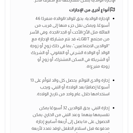
أنواع أخرى من الإجازات
الإجازة الوالدية: يحق للوالد/الوالدة منفردًا 46
أسبوعًا، ويمكن نقل جزء منها إلى قريب من
العائلة مثل الأخ/الأخت أو الجد/الجدة. وفي الأسر
من مجتمع LGBT+ قد تتم مشاركة الإجازة مع
“الوالدين الاجتماعيين”، بما في ذلك زوج أو زوجة
الوالد أو الوالدة الشرعي أو القانوني، أو الشريك
أو الشريكة في السكن المشترك، أو زوج أو
زوجة متبرع/ة.
إجازة والدي التوائم: يحصل كل والد لتوأم على 13
أسبوعًا إضافيًا بعد الولادة أو التبني، ويجب
استخدامها خلال عام واحد من تاريخ الولادة.
إجازة التبني: يحق للوالدين 32 أسبوعًا يمكن
تقسيمها بينهما. وعند التبني من الخارج، يمكن
الحصول على ما يصل إلى أربعة أسابيع إجازة
مدفوعة قبل استلام الطفل (وقد تمدد لأربعة