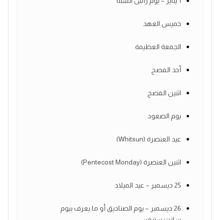
1 يناير – يوم رأس السنة
خميس العهد
الجمعة العظيمة
أحد الفصح
اثنين الفصح
يوم الصعود
عيد العنصرة (Whitsun)
اثنين العنصرة (Pentecost Monday)
25 ديسمبر – عيد الميلاد
26 ديسمبر – يوم الصناديق أو ما يعرف بيوم
سانت ستيفن