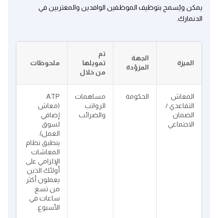
يمكن ويُسمح بتوظيف الموظفين الوافدين والمغتربين في
الدنمارك.
تم
الجهة
الميزة
تمويلها
ملحوظات
المزوّدة
من خلال
المعاش
الحكومة
مساهمات
ATP
التقاعدي /
الرواتب
(معاش
الضمان
والضرائب
إضافي
الاجتماعي
لسوق
العمل):
ينطبق نظام
المعاشات
الإلزامي على
أولئك الذين
يعملون أكثر
من تسع
ساعات في
الأسبوع.