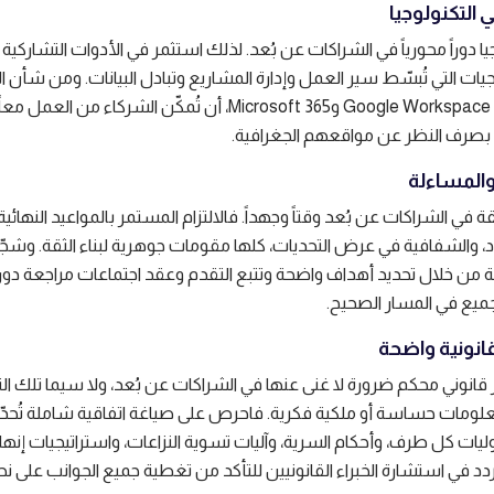
يا دوراً محورياً في الشراكات عن بُعد. لذلك استثمر في الأدوات التشاركية
ات التي تُبسّط سير العمل وإدارة المشاريع وتبادل البيانات. ومن شأن ا
السحابية، مثل Google Workspace وMicrosoft 365، أن تُمكّن الشركاء من العمل
بصرف النظر عن مواقعهم الجغرافية.
ة في الشراكات عن بُعد وقتاً وجهداً. فالالتزام المستمر بالمواعيد النهائية،
د، والشفافية في عرض التحديات، كلها مقومات جوهرية لبناء الثقة. وشجّ
ة من خلال تحديد أهداف واضحة وتتبع التقدم وعقد اجتماعات مراجعة دور
يع في المسار الصحيح.
ر قانوني محكم ضرورة لا غنى عنها في الشراكات عن بُعد، ولا سيما تلك الت
ومات حساسة أو ملكية فكرية. فاحرص على صياغة اتفاقية شاملة تُحدّ
ت كل طرف، وأحكام السرية، وآليات تسوية النزاعات، واستراتيجيات إنها
تردد في استشارة الخبراء القانونيين للتأكد من تغطية جميع الجوانب على نحو