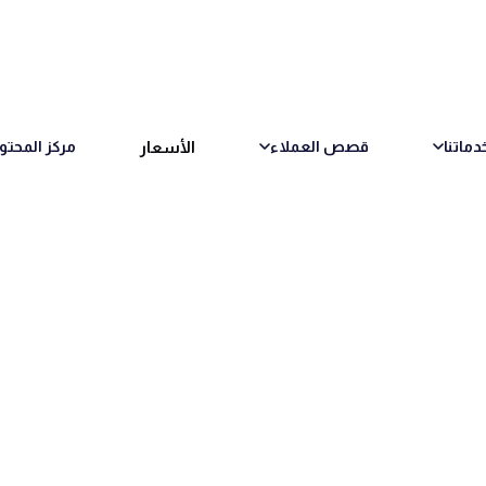
الأسعار
دماتنا
قصص العملاء
مركز المحتو
عد: التنقل في العصر الر
وقت القراءة
1 دقائق قراءة
26