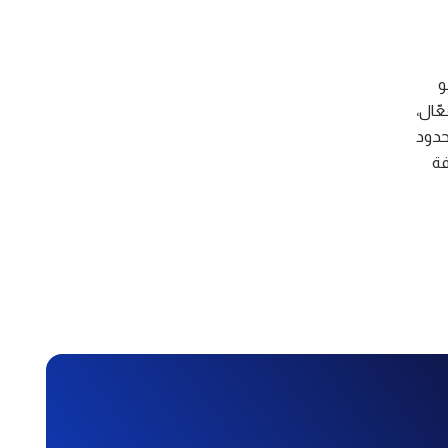
و
عّال،
حدود
فة