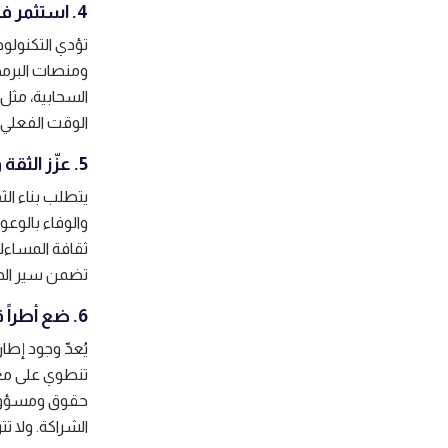
4. استثمر في التكنولوجيا
تؤدي التكنولوج
ومنصات البرمجي
الوقت الفعلي 
5. عزّز الثقة والمساءلة
يتطلب بناء الثق
والوفاء بالوعو
ثقافة المساءل
تضمن سير الجم
6. ضع أطراً قانونية واضحة
يُعدّ وجود إطا
تنطوي على معل
حقوق ومسؤوليا
الشراكة. ولا ت