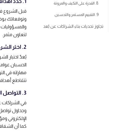
1. حدّد أهدافك وتوقعاتك
8. القدرة على التكيف والمرونة
قبل الشروع في
9. التقييم المستمر والتحسين
وتوقعاتك بوضو
تجاوز تحديات بناء الشراكات عن بُعد
والمسؤوليات ا
لتعاون مثمر.
2. اختر الشركاء المناسبين
يُعدّ اختيار ا
الحسبان عوامل
مهاراته في الت
تتقاطع أهدافه
3. التواصل الفعّال هو الأساس
في الشراكات عن
وجداول تواصل 
الإلكتروني ومؤ
كما أن الشفافي