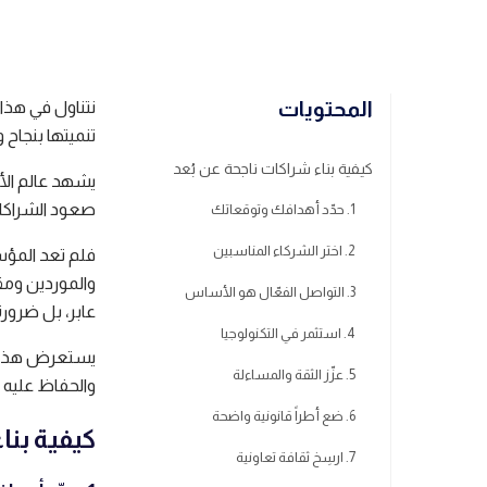
المحتويات
نتناول في هذا
تنميتها بنجاح 
كيفية بناء شراكات ناجحة عن بُعد
يشهد عالم الأع
صعود الشراكات
1. حدّد أهدافك وتوقعاتك
2. اختر الشركاء المناسبين
فلم تعد المؤس
والموردين ومق
3. التواصل الفعّال هو الأساس
عابر، بل ضرورة
4. استثمر في التكنولوجيا
يستعرض هذا ال
5. عزّز الثقة والمساءلة
والحفاظ عليه 
6. ضع أطراً قانونية واضحة
كيفية بنا
7. ارسِخ ثقافة تعاونية