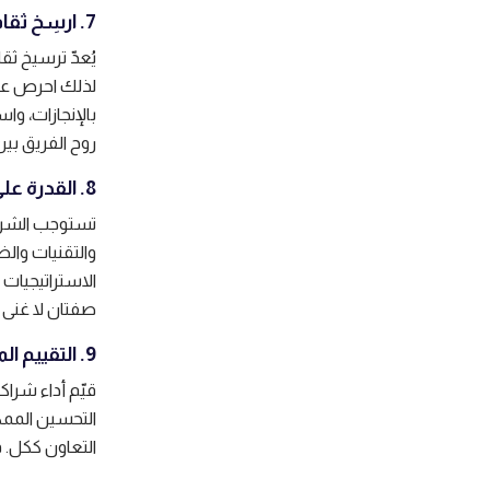
7. ارسِخ ثقافة تعاونية
يُعدّ ترسيخ ثقا
لذلك احرص على 
بالإنجازات، وا
روح الفريق بين
8. القدرة على التكيف والمرونة
تستوجب الشراك
والتقنيات والظ
الاستراتيجيات
صفتان لا غنى ع
9. التقييم المستمر والتحسين
قيّم أداء شرا
التحسين المم
التعاون ككل. 