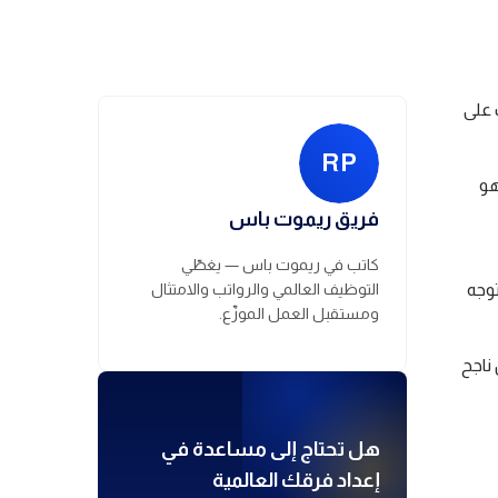
 على
RP
هو
فريق ريموت باس
كاتب في ريموت باس — يغطّي
توجه
التوظيف العالمي والرواتب والامتثال
ومستقبل العمل الموزّع.
ناجح
هل تحتاج إلى مساعدة في
إعداد فرقك العالمية