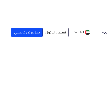
ى
AR
تسجيل الدخول
حجز عرض توضيحي
قمي معاً
تاريخ النشر
April 26, 20