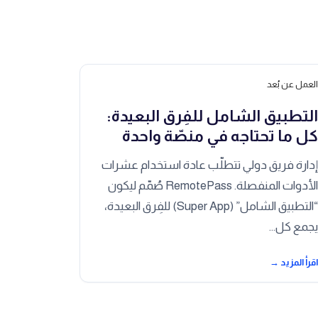
لعمل عن بُعد
لتطبيق الشامل للفِرق البعيدة:
ل ما تحتاجه في منصّة واحدة
دارة فريق دولي تتطلّب عادة استخدام عشرات
الأدوات المنفصلة. RemotePass صُمّم ليكون
“التطبيق الشامل” (Super App) للفِرق البعيدة،
جمع كل…
قرأ المزيد →