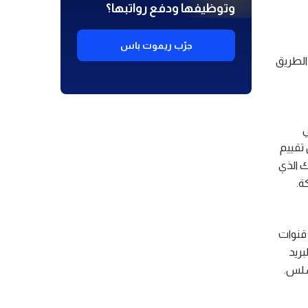
وتوظيفها ودفع رواتبها؟
جرّب ريموت باس
الطريق
ي
تقييم
ك الذي
ة.
 قنوات
ريد
 سلس.