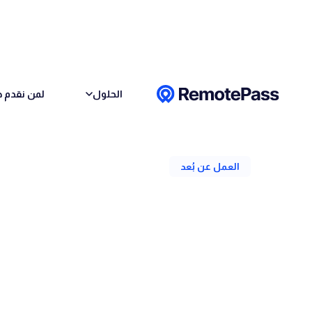
Skip to conten
الحلول
لمن نقدم خ
رجوع
العمل عن بُعد
بناء الشراكات عن بُ
الكاتب
فريق ريموت باس