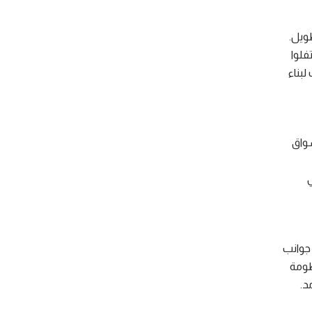
طويل.
فلوا
لبناء
سواق
ي
 جوانب
ظومة
د.