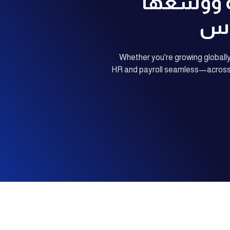
ة ووسّعها
اس
Whether you're growing global
HR and payroll seamless—across r