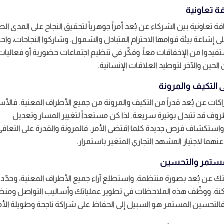
فة تعاونية بين الشركاء عن بُعد أمراً جوهرياً لتحقيق النجاح على المدى ال
إشاعة بيئة قوامها الاحترام المتبادل والشمول. وشاركوا النجاحات، واحت
ستفيدوا من الإخفاقات معاً. وفكّر في تنظيم اجتماعات حضورية أو فعاليات 
 الحين والآخر لتوطيد العلاقات الإنسانية.
ات عن بُعد قدراً من التكيف والمرونة من جميع الأطراف المعنية. فالأ
روف قد تتبدل بوتيرة سريعة. لذا كن مستعداً لتغيير المسار وتعديل
 واستكشاف فرص جديدة كلما اقتضى الأمر. فالمرونة والقدرة على التعاف
نهما لاجتياز المشهد التجاري المتغير باستمرار.
كتك عن بُعد بصورة منتظمة. واستطلع آراء جميع الأطراف المعنية، وحدّد
كنة. ووظّف هذه الملاحظات في تطوير عملياتك وأساليب التواصل ومن
فالتحسين المستمر هو السبيل إلى الحفاظ على شراكة ناجحة وطويلة الأم