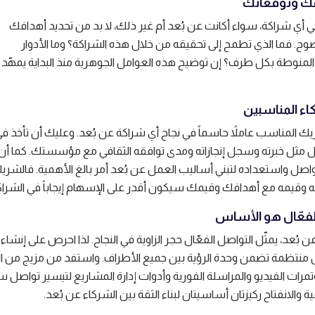
 أي شراكة، سواء أكانت عن بُعد أم غير ذلك، لا بد من تحديد أهدافك
ح. فما الذي تطمح إلى تحقيقه من خلال هذه الشراكة؟ وما الأدوار
لمنوطة بكل طرف؟ إن توضيح هذه العوامل الجوهرية منذ البداية يمهّد 
لشريك المناسب عاملاً حاسماً في نجاح أي شراكة عن بُعد. وعليك أن تأخذ ف
 مثل خبرته وسجل إنجازاته ومدى توافقه الثقافي مع مؤسستك. كما أن 
واصل واستعداده لتبني أساليب العمل عن بُعد أمر بالغ الأهمية. فالشري
 وقيمه مع أهدافك وقيمك سيكون أقدر على الإسهام إيجاباً في الشراك
 بُعد، يمثّل التواصل الفعّال حجر الزاوية في النجاح. لذا احرص على إنشاء
منتظمة تضمن وحدة الرؤية بين جميع الأطراف. واستفد من مزيج من الب
تمرات الفيديو والمراسلة الفورية وأدوات إدارة المشاريع لتيسير تواصل
ة والانفتاح ركيزتان أساسيتان لبناء الثقة بين الشركاء عن بُعد.