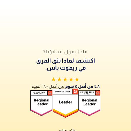
ماذا يقول عملاؤنا؟
اكتشف لماذا تثق الفرق
في ريموت باس.
★★★★★
٤.٨ من أصل ٥ نجوم
من أصل ٢٨٠٠ تقييم
رائد عالمي