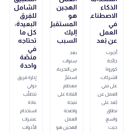
الذكاء
الهجين
الشامل
الاصطناعي
هو
للفِرق
في
المستقبل:
البعيدة:
العمل
إليك
كل ما
عن بُعد
السبب
تحتاجه
في
أجبرت
بعد
منصّة
جائحة
سنوات
واحدة
كورونا
من التجربة،
الشركات
استقرّ
إدارة فريق
على تبني
معظم
دولي
العمل عن
القادة على
تتطلّب
بُعد على
نتيجة
عادة
نطاق
واضحة:
استخدام
واسع،
العمل
عشرات
حيث
الهجين هو
الأدوات