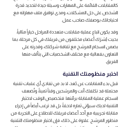
كالمقابلات القائمة على المهارات وسيلة جيدة لتحديد قدرة
الشخص على حل المشكلات، ومدى توافق ملف مهاراته مع
احتياجاتك بوصفك صاحب عمل.
وقد يكون اتباع عملية مقابلات متعددة المراحل خياراً مثالياً،
بحيث يُشرَك أعضاء مختلفون من فريقك في كل مرحلة، بما
يضمن انسجام المرشح مع ثقافة شركتك، وقدرته على
التعاون بفعالية مع مختلف الشخصيات التي يتألف منها
الفريق.
اختبر منظومتك التقنية
قبل بدء المقابلات عن بُعد، لا بد من تفادي أي عقبات تقنية
محتملة قد تكلفك أنت والمرشحين وقتاً ثميناً، وتُضعف
انسجام عملية المقابلة برمّتها. فتخصيص الوقت لاختبار
التقنية لديك سيؤتي ثماره لاحقاً، بل قد ترغب أيضاً في إجراء
مقابلة تجريبية مع أحد أعضاء فريقك للاطلاع على التجربة من
منظور المرشح. علاوة على ذلك، فإن اختيار منظومتك التقنية