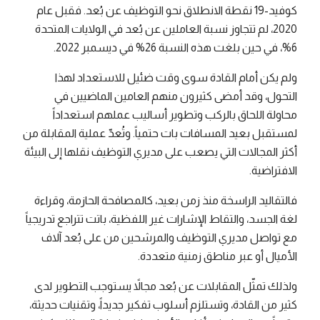
كوفيد-19 نقطة الانطلاق نحو التوظيف عن بُعد. فقبل عام
2020، لم تتجاوز نسبة العاملين عن بُعد في الولايات المتحدة
6%، في حين بلغت هذه النسبة 26% في ديسمبر 2022.
ولم يكن أمام القادة سوى وقت ضئيل للاستعداد لهذا
التحول، وقد أمضى كثيرون منهم العامين الماضيين في
محاولة اللحاق بالركب وتطوير أساليب عملهم استعداداً
لمستقبل بعيد المسافات بات حتمياً. وتُعدّ عملية المقابلة من
أكثر المجالات التي يصعب على مديري التوظيف نقلها إلى البيئة
الافتراضية.
فالتقاليد الراسخة منذ زمن بعيد، كالمصافحة الحازمة، وقراءة
لغة الجسد، والتقاط الإشارات غير اللفظية، باتت تتراجع تدريجياً
مع تواصل مديري التوظيف والمرشحين من على بُعد آلاف
الأميال أو عبر مناطق زمنية متعددة.
ولذلك تمثّل المقابلات عن بُعد مجالاً يستوجب التطوير لدى
كثير من القادة، وتستلزم أسلوب تفكير جديداً، وتقنيات حديثة،