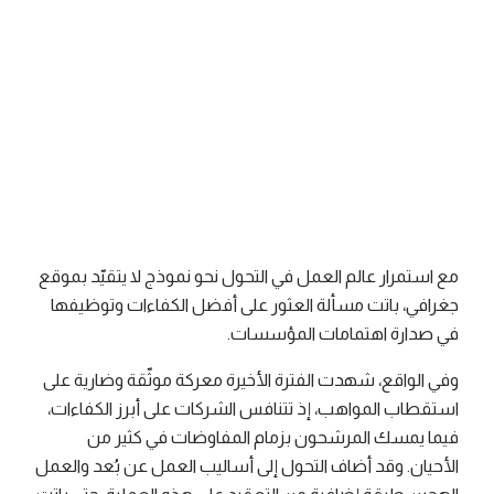
فريق ريموت باس
وقت القراءة
1 دقائق قراءة
تاريخ النشر
April 26, 2026
مع استمرار عالم العمل في التحول نحو نموذج لا يتقيّد بموقع
جغرافي، باتت مسألة العثور على أفضل الكفاءات وتوظيفها
في صدارة اهتمامات المؤسسات.
وفي الواقع، شهدت الفترة الأخيرة معركة موثّقة وضارية على
استقطاب المواهب، إذ تتنافس الشركات على أبرز الكفاءات،
فيما يمسك المرشحون بزمام المفاوضات في كثير من
الأحيان. وقد أضاف التحول إلى أساليب العمل عن بُعد والعمل