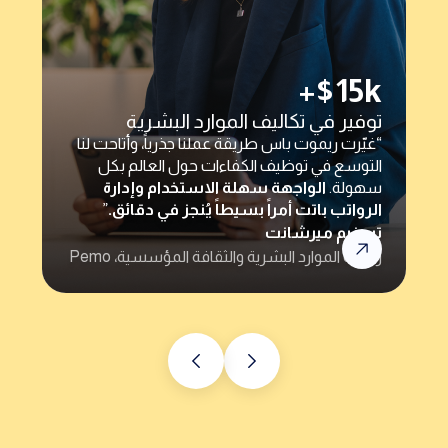
“ريموت باس سهّلت علينا مدفوعات المتعاقدين
تسهيلاً كبيراً — بنقرتين أو ثلاث وتُنجز المهمة.
والأهم أنها تُزيل أي مخاطر امتثال قد نواجهها
وتختصر عمليات التحقق الطويلة.”
رفيق
رئيس الموارد البشرية @Rizek