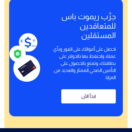
جرِّب ريموت باس
للمتعاقدين
المستقلين
احصل على أموالك على الفور وبأي
عملة، واحتفظ بها بالدولار على
بطاقتك، وتمتع بالحصول على
التأمين الصحي الممتاز والعديد من
المزايا.
ابدأ الآن