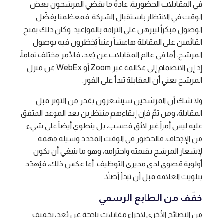
في المقابلات الحضورية، عادةً ما يقضي المرشحون بعض
الوقت في الانتظار باستقبال الشركة. فمعظمنا يفضّل
الوصول مبكراً ليبرهن على التزامه بالمواعيد. وكان ذلك يمنح
القائمين على المقابلة هامشاً زمنياً يُخطَرون فيه بوصول
المرشح. أما في عالم المقابلات عن بُعد، فالأمر مختلف تماماً،
إذ إن الانضمام إلى مكالمة عبر Zoom أو WebEx من منزل
المرشح يعني أن المقابلة تبدأ على الفور.
ولا شك أن المرشحين سيشعرون بقدر من التوتر قبل
المقابلة، ومن ثمّ فإن إبقاءهم منتظرين بعد الموعد المتفق
عليه ليس أمراً غير لائق فحسب، بل ينطوي أيضاً على شيء
من الإجحاف. فالحضور في الوقت المحدد وسيلة مهمة
لإشعار المرشح بقيمته واحترامه، وهو ما ينبغي أن يكون
أولوية قصوى لدى مديري التوظيف. أما عكس ذلك، فيُهدّد
بتلويث العلاقة قبل أن تبدأ أصلاً.
خفّف من الطابع الرسمي
من النصائح الأخرى لإجراء مقابلات ناجحة عن بُعد، تخفيف