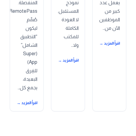
يعمل عدد
نموذج
المنفصلة.
كبير من
المستقبل.
RemotePass
الموظفين
لا العودة
صُمّم
الآن من…
الكاملة
ليكون
للمكتب
“التطبيق
اقرأ المزيد →
ولا…
الشامل”
(Super
اقرأ المزيد →
App)
للفِرق
البعيدة،
يجمع كل…
اقرأ المزيد →