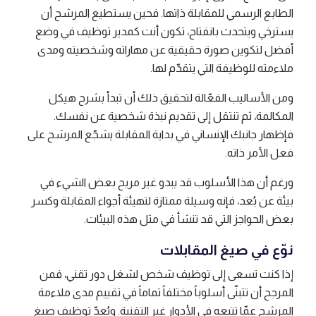
الطابع الرسمي للمقابلة ذاتها. فحين يستطيع المرشح أن
يسترخي ويتحدث بانفتاح، تكون أنت كمدير توظيف في وضع
أفضل لتكوين صورة حقيقية عن مهاراته وشخصيته ومدى
ملاءمته للوظيفة التي يتقدّم لها.
ومن الأساليب الفعّالة لتحقيق ذلك أن تبدأ بشرح هيكل
المكالمة، ثم تنتقل إلى تقديم نبذة شخصية عن نفسك.
فإظهار جانبك الإنساني في بداية المقابلة يشجّع المرشح على
فعل الأمر ذاته.
ورغم أن هذا الأسلوب قد يبدو غير مريح بعض الشيء في
بيئة عن بُعد، فإنه وسيلة ممتازة لتهيئة أجواء المقابلة وكسر
بعض الحواجز التي قد تنشأ في مثل هذه البيئات.
نوّع في صيغ المقابلات
إذا كنت تسعى إلى توظيف شخص لشغل دور تقني، فمن
المرجح أن تتبنّى أسلوباً مختلفاً تماماً في تقييم مدى ملاءمة
المرشح عمّا تتبعه في الأدوار غير التقنية. ويُعدّ توظيف صيغ