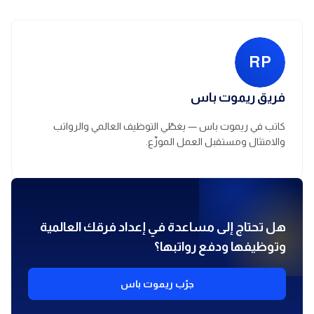
RP
فريق ريموت باس
كاتب في ريموت باس — يغطّي التوظيف العالمي والرواتب
والامتثال ومستقبل العمل الموزّع.
هل تحتاج إلى مساعدة في إعداد فرقك العالمية
وتوظيفها ودفع رواتبها؟
جرّب ريموت باس