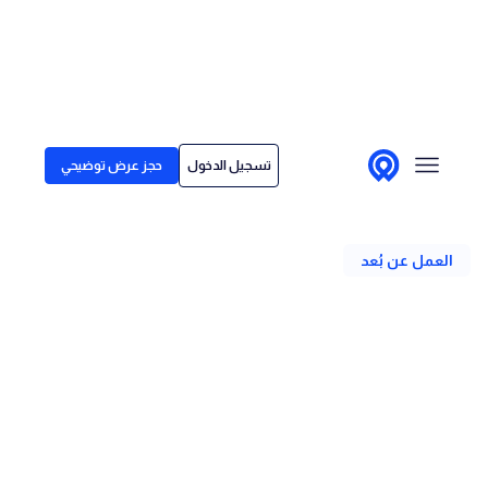
Skip to conten
الحلول
تسجيل الدخول
حجز عرض توضيحي
لمن نقدم خدماتنا
رجوع
قصص العملاء
العمل عن بُعد
الأسعار
مركز المحتوى
كيفية إجراء مقابلات ناجحة عن
بُعد: نصائح لأصحاب العمل
الكاتب