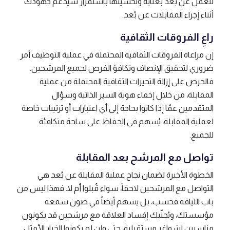
للعمل عن بُعد بعناية وتحسينها باستمرار سيدعم جهودك
أثناء إجراء المقابلات عن بُعد.
راعِ الفروقات الثقافية
إن مراعاة الفروقات الثقافية المحتملة في عملية التوظيف أمر
ضروري لتحقيق الإنصاف وتكافؤ الفرص لجميع المرشحين.
فالحرص على إزالة التحيزات الثقافية المحتملة من عملية
المقابلة، من خلال إخفاء هوية السير الذاتية وسؤال
المتقدمين عمّا إذا كانوا بحاجة إلى أي اعتبارات أو ترتيبات خاصة
لعملية المقابلة، يُسهم في الحفاظ على ساحة متكافئة
للجميع.
تواصل مع المرشح بعد المقابلة
الخطوة الأخيرة لضمان نجاح عملية المقابلة عن بُعد هي
التواصل مع المرشحين لاحقاً، سواء قُبلوا أم لا. فهذا ليس من
باب اللياقة فحسب، بل يسهم أيضاً في صون سمعة
مؤسستك، ويُجنّبك إفساد العلاقة مع مرشحين قد يكونون
مناسبين لشواغر مستقبلية، حتى وإن لم يكونوا الخيار الأمثل