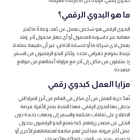
كبدوي رقمي، فإليك كل ما يلزمك معرفته:
ما هو البدوي الرقمي؟
البدوي الرقمي هو شخص يعمل عن بُعد، وعادةً ما يُنجز
مهامه عبر حاسوبه المحمول أو أي جهاز محمول آخر. وقد
يعمل لدى شركة ما أو لحسابه الخاص، غير أن طبيعة عمله لا
ترتبط بموقع جغرافي محدد. ويُكثر البدو الرقميون من السفر،
إذ ينتقلون من مكان إلى آخر مع مزاولة أعمالهم من مواقع
متعددة.
مزايا العمل كبدوي رقمي
تُعدّ حرية العمل من أي مكان في العالم من أبرز المزايا التي
يحظى بها البدوي الرقمي. فهذا النمط يمنح الأفراد فرصة
الاطلاع على ثقافات مختلفة والسفر إلى وجهات جديدة دون
التخلي عن مصدر رزقهم. كما يتمتع البدو الرقميون بجدول
عمل أكثر مرونة، مما يُتيح لهم متابعة اهتماماتهم الأخرى أو
تخصيص مزيد من الوقت للعائلة والأصدقاء.