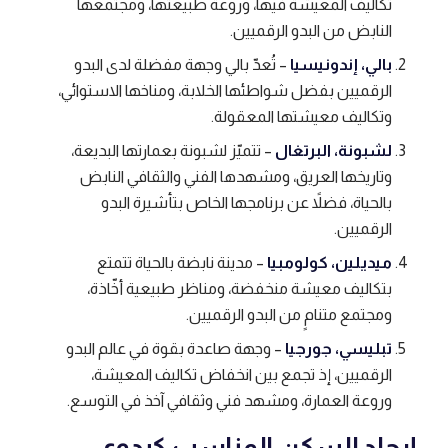
تكاليف المعيشة فيها، وروعة طبيعتها، ومجتمعها
النابض من البدو الرقميين.
بالي، إندونيسيا
– تُعدّ بالي وجهة مفضلة لدى البدو
الرقميين بفضل شواطئها الخلابة، ومناخها الاستوائي،
وتكاليف معيشتها المعقولة.
لشبونة، البرتغال
– تتميّز لشبونة بعمارتها البديعة،
وتاريخها العريق، ومشهدها الفني والثقافي النابض
بالحياة، فضلاً عن برنامجها الخاص بتأشيرة البدو
الرقميين.
ميديلين، كولومبيا
– مدينة نابضة بالحياة تتمتع
بتكاليف معيشة منخفضة، ومناظر طبيعية أخّاذة،
ومجتمع متنامٍ من البدو الرقميين.
تبليسي، جورجيا
– وجهة صاعدة بقوة في عالم البدو
الرقميين، إذ تجمع بين انخفاض تكاليف المعيشة،
وروعة العمارة، ومشهد فني وثقافي آخذ في التوسع.
إيجاد السكن المناسب كبدوي