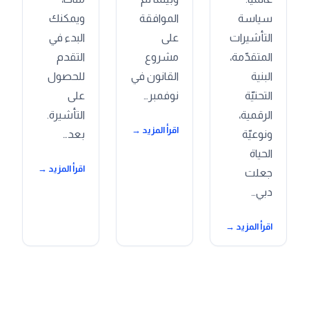
سياسة
الموافقة
ويمكنك
التأشيرات
على
البدء في
المتقدّمة،
مشروع
التقدم
البنية
القانون في
للحصول
التحتيّة
نوفمبر…
على
الرقمية،
التأشيرة.
اقرأ المزيد →
ونوعيّة
بعد…
الحياة
اقرأ المزيد →
جعلت
دبي…
اقرأ المزيد →