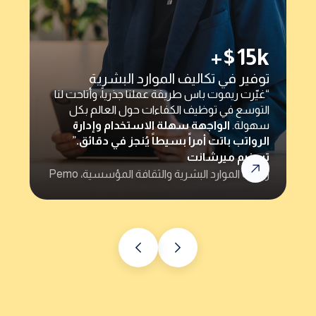
“ريموت باس سهّلت علينا مدفوعات المتعاقدين
تسهيلاً كبيراً — بنقرتين أو ثلاث وتُنجز المهمة.
والأهم أنها تُزيل أي مخاطر امتثال قد نواجهها
وتختصر عمليات التحقق الطويلة.”
رفيق
رئيس الموارد البشرية @Rizek