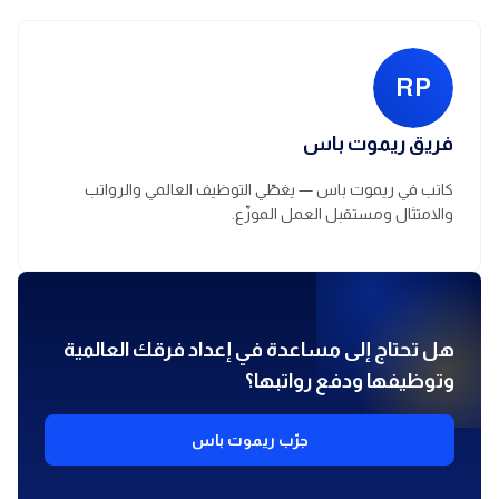
RP
فريق ريموت باس
كاتب في ريموت باس — يغطّي التوظيف العالمي والرواتب
والامتثال ومستقبل العمل الموزّع.
هل تحتاج إلى مساعدة في إعداد فرقك العالمية
وتوظيفها ودفع رواتبها؟
جرّب ريموت باس