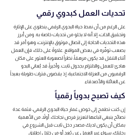
تحديات العمل كبدوي رقمي
على الرغم من أن نمط حياة البدوي الرقمي ينطوي على الإثارة
وتحقيق الذات، إلا أنه لا يخلو من تحديات خاصة به. ومن أبرز
هذه التحديات الحاجة إلى اتصال موثوق بالإنترنت، وهو أمر قد
يصعب توفّره في بعض المواقع. علاوةً على ذلك، فإن العمل
أثناء التنقل قد يكون مرهقاً، نظراً لصعوبة العثور على مكان
هادئ للعمل والالتزام بجدول ثابت. وأخيراً، قد يُعاني البدو
الرقميون من العزلة الاجتماعية، إذ يقضون فترات طويلة بعيداً
عن العائلة والأصدقاء.
كيف تصبح بدوياً رقمياً
إن كنت تطمح إلى خوض غمار حياة البدوي الرقمي، فثمة عدة
نصائح ينبغي اتباعها لتعزيز فرص نجاحك. أولاً، من الأهمية
بمكان أن يكون لديك مصدر دخل ثابت قبل الشروع في
رحلتك، سواء عبر العمل عن بُعد أو من خلال إطلاق