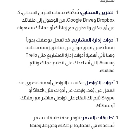
سفرك.
التخزين السحابي:
تُمكّنك خدمات التخزين السحابي، كـ
Dropbox وGoogle Drive، من الوصول إلى ملفاتك
من أي مكان والتعاون مع زملائك أو عملائك بسهولة.
أدوات إدارة المشاريع:
قد تعمل بوصفك بدوياً
رقمياً ضمن فريق موزّع بين مناطق زمنية مختلفة.
وهنا تأتي أهمية أدوات إدارة المشاريع مثل Trello
وAsana، التي تُساعدك على تنظيم عملك وتتبّع
مهامك.
أدوات التواصل:
يكتسب التواصل أهمية قصوى عند
العمل عن بُعد. وابحث عن أدوات مثل Slack أو
Skype تُتيح لك البقاء على تواصل مباشر مع زملائك
أو عملائك.
تطبيقات السفر:
تتوفر عدة تطبيقات سفر
تُساعدك في التخطيط لرحلاتك وحجزها، ومنها