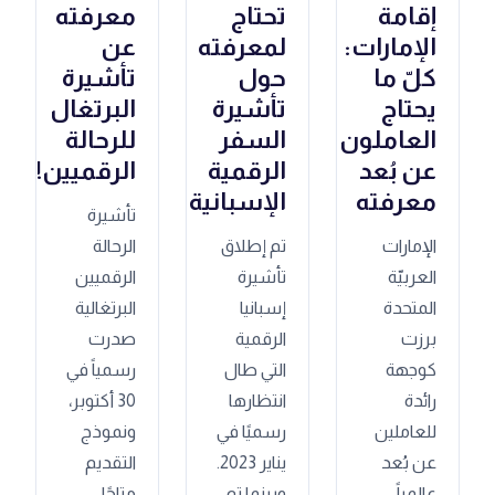
إقامة
تحتاج
معرفته
الإمارات:
لمعرفته
عن
كلّ ما
حول
تأشيرة
يحتاج
تأشيرة
البرتغال
العاملون
السفر
للرحالة
عن بُعد
الرقمية
الرقميين!
معرفته
الإسبانية
تأشيرة
الإمارات
تم إطلاق
الرحالة
العربيّة
تأشيرة
الرقميين
المتحدة
إسبانيا
البرتغالية
برزت
الرقمية
صدرت
كوجهة
التي طال
رسمياً في
رائدة
انتظارها
30 أكتوبر،
للعاملين
رسميًا في
ونموذج
عن بُعد
يناير 2023.
التقديم
عالمياً.
وبينما تم
متاحًا،