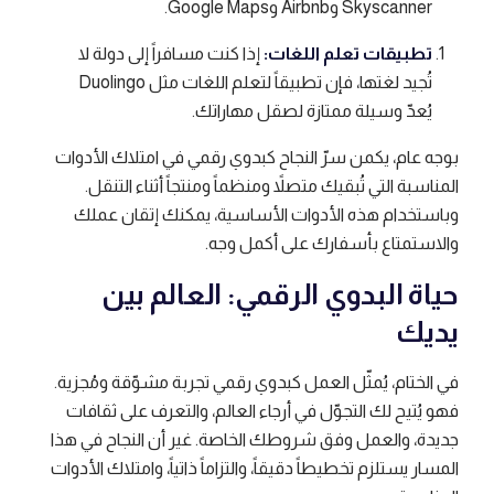
Skyscanner وAirbnb وGoogle Maps.
تطبيقات تعلم اللغات:
إذا كنت مسافراً إلى دولة لا
تُجيد لغتها، فإن تطبيقاً لتعلم اللغات مثل Duolingo
يُعدّ وسيلة ممتازة لصقل مهاراتك.
بوجه عام، يكمن سرّ النجاح كبدوي رقمي في امتلاك الأدوات
المناسبة التي تُبقيك متصلاً ومنظماً ومنتجاً أثناء التنقل.
وباستخدام هذه الأدوات الأساسية، يمكنك إتقان عملك
والاستمتاع بأسفارك على أكمل وجه.
حياة البدوي الرقمي: العالم بين
يديك
في الختام، يُمثّل العمل كبدوي رقمي تجربة مشوّقة ومُجزية.
فهو يُتيح لك التجوّل في أرجاء العالم، والتعرف على ثقافات
جديدة، والعمل وفق شروطك الخاصة. غير أن النجاح في هذا
المسار يستلزم تخطيطاً دقيقاً، والتزاماً ذاتياً، وامتلاك الأدوات