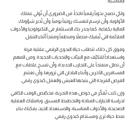
المناسبة.
ولكي تصبح بدوياً رقمياً ناجحاً، من الضروري أن تُولي عملك
الأولوية، وأن ترسم لنفسك روتيناً يومياً، وأن تُدير شؤونك
المالية بكفاءة. كما يجدر بك الاستثمار في التكنولوجيا والأدوات
الملائمة التي تُبقيك متصلاً ومنظماً ومنتجاً أثناء التنقل.
وفوق كل ذلك، تتطلب حياة البدوي الرقمي عقلية مرنة
واستعداداً للتكيّف مع البيئات والتحديات الجديدة. ومن المهم
أن تظل منفتحاً على التجارب الجديدة، وأن تنسج علاقات مع
المسافرين الآخرين وأبناء البلدان التي تزورها، وأن تغتنم
الفرص الفريدة التي يتيحها العيش والعمل كبدوي رقمي.
وإن كنت تُفكّر في خوض هذه التجربة، فخصّص الوقت الكافي
لدراسة الخيارات المتاحة والتخطيط المسبق. وبامتلاك العقلية
الصحيحة، والأدوات المناسبة، والاستعداد الجيد، يمكنك بناء
نمط حياة ثري ومستدام كبدوي رقمي.