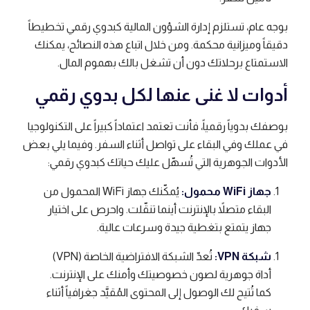
بوجه عام، تستلزم إدارة الشؤون المالية كبدوي رقمي تخطيطاً
دقيقاً وميزانية محكمة. ومن خلال اتباع هذه النصائح، يمكنك
الاستمتاع برحلاتك دون أن تشغل بالك بهموم المال.
أدوات لا غنى عنها لكل بدوي رقمي
بوصفك بدوياً رقمياً، فأنت تعتمد اعتماداً كبيراً على التكنولوجيا
في عملك وفي البقاء على تواصل أثناء السفر. وفيما يلي بعض
الأدوات الجوهرية التي تُسهّل عليك حياتك كبدوي رقمي:
جهاز WiFi محمول:
يُمكّنك جهاز WiFi المحمول من
البقاء متصلاً بالإنترنت أينما تنقّلت. واحرص على اختيار
جهاز يتمتع بتغطية جيدة وسرعات عالية.
شبكة VPN:
تُعدّ الشبكة الافتراضية الخاصة (VPN)
أداة جوهرية لصون خصوصيتك وأمنك على الإنترنت.
كما تُتيح لك الوصول إلى المحتوى المُقيَّد جغرافياً أثناء