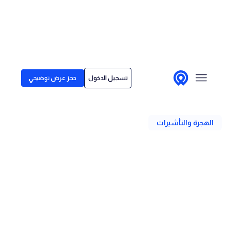
Skip to conten
الحلول
تسجيل الدخول
حجز عرض توضيحي
لمن نقدم خدماتنا
رجوع
قصص العملاء
الهجرة والتأشيرات
الأسعار
مركز المحتوى
كل ما تحتاج معرفته عن العمل
كبدوي رقمي
الكاتب