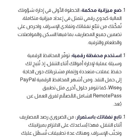
ضع ميزانية محكمة:
الخطوة الأولى في إدارة شؤونك
المالية كبدوي رقمي تتمثل في إعداد ميزانية متكاملة،
تُمكّنك من تتبّع نفقاتك وتفادي الإسراف. واحرص على
تضمين جميع المصاريف، بما فيها السكن والمواصلات
والطعام والترفيه.
استخدم محفظة رقمية:
توفّر المحافظ الرقمية
وسيلة عملية لإدارة أموالك أثناء التنقل، إذ تُتيح لك
حفظ عملات متعددة وإتمام مشترياتك دون الحاجة
إلى حمل النقد. ومن أشهر المحافظ الرقمية PayPal
وWise، كما تتوفر حلول أخرى مثل تطبيق
RemotePass الشامل المُصمَّم لفرق العمل عن
بُعد.
تابع نفقاتك باستمرار:
من الضروري رصد المصاريف
أثناء التنقل، فهذا يُساعدك على الالتزام بميزانيتك
وتجنّب الإسراف. وهناك عدة تطبيقات تُسهّل عليك