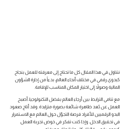
فريق ريموت باس
وقت القراءة
1 دقائق قراءة
تاريخ النشر
April 26, 2026
نتناول في هذا المقال كل ما تحتاج إلى معرفته للعمل بنجاح
كبدوي رقمي في مختلف أنحاء العالم، بدءاً من إدارة الشؤون
المالية وصولاً إلى اختيار المكان المناسب للإقامة.
مع تنامي الترابط بين أرجاء العالم بفضل التكنولوجيا، أصبح
العمل عن بُعد ظاهرة شائعة بصورة متزايدة. وقد أتاح صعود
البدو الرقميين للأفراد فرصة التجوّل حول العالم مع الاستمرار
في تحقيق الدخل. وإذا كنت تفكر في خوض تجربة العمل