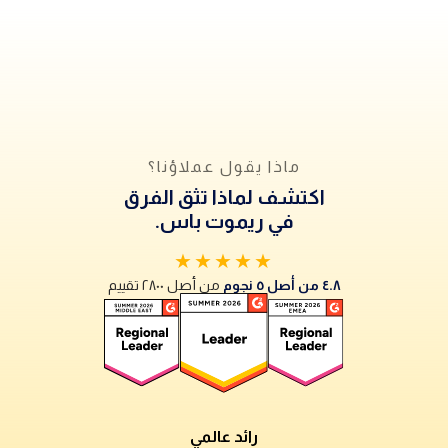
ماذا يقول عملاؤنا؟
اكتشف لماذا تثق الفرق
في ريموت باس.
★★★★★
٤.٨ من أصل ٥ نجوم
من أصل ٢٨٠٠ تقييم
رائد عالمي