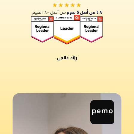
★★★★★
٤.٨ من أصل ٥ نجوم
من أصل ٢٨٠٠ تقييم
رائد عالمي