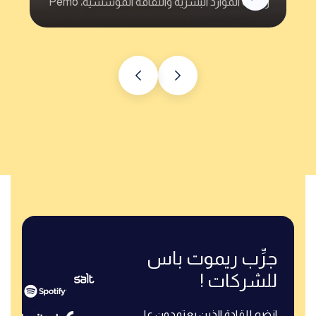
رئيس الموارد البشرية @Rizek
جرِّب ريموت باس
للشركات !
انضم للقادة الذين يعتمدون على