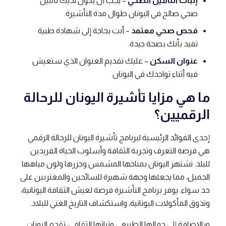
إثبات التأمين الصحي
– يجب أن يكون لديك تأمين
صحي صالح في اليونان طوال مدة التأشيرة.
فحص صحي معتمد
– أنت بحاجة إلى شهادة طبية
تفيد بأنك بصحة جيدة.
عنوان السكن
– عليك تقديم العنوان الذي ستعيش
فيه أثناء تواجدك في اليونان
ما هي مزايا تأشيرة اليونان للرحالة
الرقميين؟
إحدى الفوائد الرئيسية لبرنامج تأشيرة اليونان للرحالة الرقمي
هي فرصة التعرف وتجربة الثقافة وأسلوب الحياة الفريدين
للبلد. تشتهر اليونان بمناخها المشمس وجزرها ولون مياهها
الجميل، مما يجعلها وجهة شهيرة للسائحين والمغتربين على
حد سواء. يوفر برنامج التأشيرة فرصة لعيش الثقافة اليونانية،
وتذوق المأكولات اليونانية، واستكشاف التاريخ الغني للبلاد.
وبالإضافة إلى جمالها الطبيعي وتراثها الثقافي، تقدم اليونان