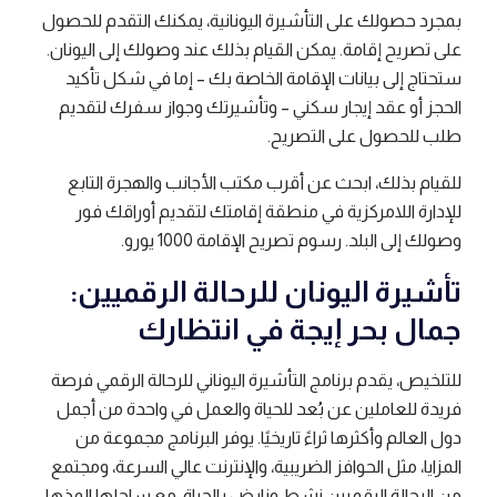
بمجرد حصولك على التأشيرة اليونانية، يمكنك التقدم للحصول
على تصريح إقامة. يمكن القيام بذلك عند وصولك إلى اليونان.
ستحتاج إلى بيانات الإقامة الخاصة بك – إما في شكل تأكيد
الحجز أو عقد إيجار سكني – وتأشيرتك وجواز سفرك لتقديم
طلب للحصول على التصريح.
للقيام بذلك، ابحث عن أقرب مكتب الأجانب والهجرة التابع
للإدارة اللامركزية في منطقة إقامتك لتقديم أوراقك فور
وصولك إلى البلد. رسوم تصريح الإقامة 1000 يورو.
تأشيرة اليونان للرحالة الرقميين:
جمال بحر إيجة في انتظارك
للتلخيص، يقدم برنامج التأشيرة اليوناني للرحالة الرقمي فرصة
فريدة للعاملين عن بُعد للحياة والعمل في واحدة من أجمل
دول العالم وأكثرها ثراءً تاريخيًا. يوفر البرنامج مجموعة من
المزايا، مثل الحوافز الضريبية، والإنترنت عالي السرعة، ومجتمع
من الرحالة الرقميين نشط ونابض بالحياة. مع ساحلها المذهل