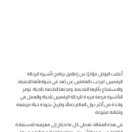
فريق ريموت باس
وقت القراءة
1 دقائق قراءة
تاريخ النشر
April 26, 2026
أعلنت اليونان مؤخرًا عن إطلاق برنامج تأشيرة للرحالة
الرقميين، لترحب بالعاملين عن بُعد في شواطئها الجميلة،
والاستمتاع بآثارها القديمة، ومدنها النابضة بالحياة. توفر
التأشيرة فرصة فريدة للرحالة الرقميين للحياة والعمل في
واحدة من أكثر دول العالم جمالاً وتاريخً، بجودة حياة مرتفعة
وثقافة متنوعة.
في هذه المقالة، نغطي كل ما تحتاج إلى معرفته للاستفادة