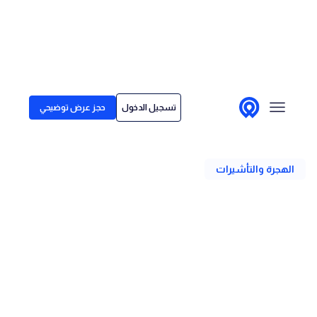
Skip to conten
الحلول
تسجيل الدخول
حجز عرض توضيحي
لمن نقدم خدماتنا
رجوع
قصص العملاء
الهجرة والتأشيرات
الأسعار
مركز المحتوى
تأشيرة اليونان للرحالة الرقميين:
طريقة للحياة بجوار بحر إيجة
الكاتب