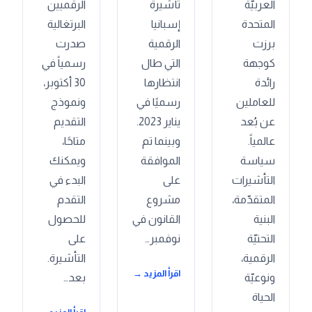
العربيّة
تأشيرة
الرقميين
المتحدة
إسبانيا
البرتغالية
برزت
الرقمية
صدرت
كوجهة
التي طال
رسمياً في
رائدة
انتظارها
30 أكتوبر،
للعاملين
رسميًا في
ونموذج
عن بُعد
يناير 2023.
التقديم
عالمياً.
وبينما تم
متاحًا،
سياسة
الموافقة
ويمكنك
التأشيرات
على
البدء في
المتقدّمة،
مشروع
التقدم
البنية
القانون في
للحصول
التحتيّة
نوفمبر…
على
الرقمية،
التأشيرة.
اقرأ المزيد →
ونوعيّة
بعد…
الحياة