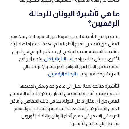
الكاملة من هذه التأشيرة – تفاصيلها وكيفية التقديم بها.
ما هي تأشيرة اليونان للرحالة
الرقميين؟
صمم برنامج التأشيرة لجذب الموظفين المهرة الذين يمكنهم
العمل عن بُعد من جميع أنحاء العالم، بهدف دعم اقتصاد البلد
وتنشيط السياحة. يشبه البرنامج إلى حد كبير البرامج في الدول
الأخرى، بما في ذلك برامج
إسبانيا
و
البرتغال
، يقدم البرنامج
مجموعة من المزايا من الحوافز الضريبية، والإنترنت عالي
السرعة، ومجتمع يرحب
بالرحالة الرقميين
.
التأشيرة صالحة لمدة تصل إلى عام واحد، ويمكن تجديدها
لسنة إضافية. أثناء إقامتهم في اليونان، يمكن للرحالة الرقميين
العمل من أي مكان داخل الدولة، بما في ذلك المقاهي وأماكن
العمل المشتركة والمنتجعات السياحية والشواطئ. ولديهم
الحرية في السفر في جميع أنحاء اليونان والاتحاد الأوروبي،
بشرط اتباع قوانين التأشيرة.