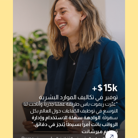
“ريموت باس سهّلت علينا مدفوعات المتعاقدين
تسهيلاً كبيراً — بنقرتين أو ثلاث وتُنجز المهمة.
والأهم أنها تُزيل أي مخاطر امتثال قد نواجهها
وتختصر عمليات التحقق الطويلة.”
رفيق