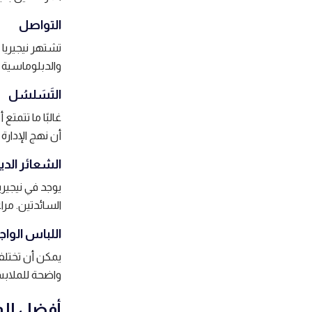
التواصل
تشتهر نيجيريا
والدبلوماسية
التَسَلسُل
غالبًا ما تتمت
أن نهج الإدارة
الشعائر الدي
يوجد في نيجيري
السائدتين. مرا
اللباس الواج
يمكن أن تختلف
واضحة للملابس
أفضل الم