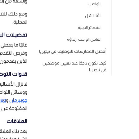
واسعة من المو
التواصل
ومع ذلك، للتن
التَسَلسُل
المحلية:
الشعائر الدينية
تفضيلات ال
اللباس الواجب ارتداؤه
غالبًا ما يعطي
أفضل الممارسات للتوظيف في نيجيريا
وفرص التقدم ا
الذين يقدمون
كيف تكون ناجحًا عند تعيين موظفين
في نيجيريا
قنوات التو
لا تزال الأسال
ووسائل التواص
جوبيرمان
و
ag
المفتوحة عن بُ
العلاقات
يعد بناء العلاق