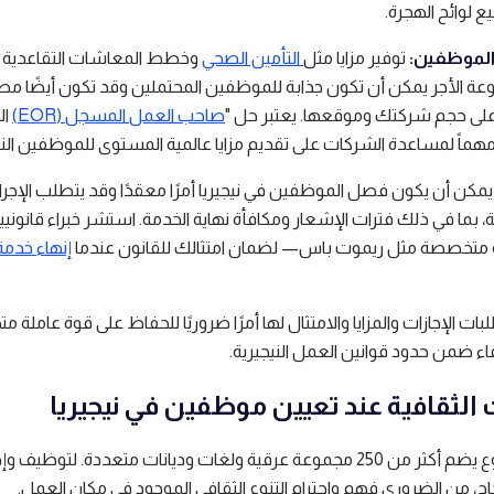
 لوائح الهجرة.
لموظفين:
توفير مزايا مثل
التأمين الصحي
وخطط المعاشات التقاعدية
وعة الأجر يمكن أن تكون جذابة للموظفين المحتملين وقد تكون أيضًا مط
دًا على حجم شركتك وموقعها. يعتبر حل "
صاحب العمل المسجل (EOR)
ال
ماً لمساعدة الشركات على تقديم مزايا عالمية المستوى للموظفين الني
مكن أن يكون فصل الموظفين في نيجيريا أمرًا معقدًا وقد يتطلب الإجرا
جبة، بما في ذلك فترات الإشعار ومكافأة نهاية الخدمة. استشر خبراء قانوني
متخصصة مثل ريموت باس— لضمان امتثالك للقانون عندما
إنهاء خدمة
ت الإجازات والمزايا والامتثال لها أمرًا ضروريًا للحفاظ على قوة عاملة 
اء ضمن حدود قوانين العمل النيجيرية.
ت الثقافية عند تعيين موظفين في نيجيريا
نيجيريا بلد متنوع يضم أكثر من 250 مجموعة عرقية ولغات وديانات متعددة. لتوظيف و
ح، من الضروري فهم واحترام التنوع الثقافي الموجود في مكان العمل.