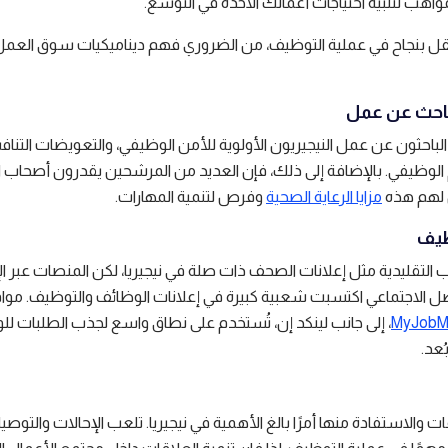
اهب لتلبية احتياجات أعمالك الآخذة في التوسع.
قل بنجاح في عملية التوظيف، من الضروري فهم ديناميكيات سوق العمل
باحث عن عمل
 الباحثون عن عمل النيجيريون الأولوية للأمن الوظيفي، والتعويضات التناف
لوظيفي. بالإضافة إلى ذلك، فإن العديد من المرشحين يقدرون أصحاب 
 لهم هذه
مزايا الرعاية الصحية
وفرص لتنمية المهارات.
ظيف
يب التقليدية مثل إعلانات الصحف ذات صلة في نيجيريا، لكن المنصات عبر ال
ل الاجتماعي اكتسبت شعبية كبيرة في إعلانات الوظائف والتوظيف. موا
MyJobM
، إلى جانب لينكد إن، تُستخدم على نطاق واسع لجذب الطلبات ل
عد.
ات والاستفادة منها أمرًا بالغ الأهمية في نيجيريا. تلعب الإحالات والتوصي