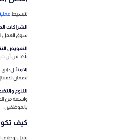
لتبسيط
عملية
الشراكات الم
سوق العمل ال
التعويض الت
تأكد من أن حز
الامتثال:
ابق ع
لضمان الامتثال
التنوع والتض
واسعة من المو
بالموظفين.
كيف تكون 
يمثل توظيف ال