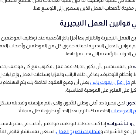
مهمًا في عملية التوظيف، لذا فإن تنمية العلاقات داخل مجتمع الأعمال ا
مفيدة لأصحاب العمل الذين يسعون إلى التوسع هنا.
 قوانين العمل النيجيرية
 العمل النيجيرية والالتزام بها أمرًا بالغ الأهمية عند توظيف الموظفين
ميم قوانين العمل النيجيرية لحماية حقوق كل من الموظفين وأصحاب العم
الجوانب الرئيسية التي يجب مراعاتها:
:
من المستحسن أن يكون لديك عقد عمل مكتوب مع كل موظف يحدد
حكام التوظيف، بما في ذلك الراتب والمزايا وساعات العمل وإجراءات إن
ام
حل مثل ريموت باس
يعني أن جميع العقود الخاصة بك يتم الاهتمام به
يز على العثور على الموهبة المناسبة.
أجور:
لدى نيجيريا حد أدنى وطني للأجور، والذي تتم مراجعته وتعديله بشك
م التعويضات
الخاصة بك تلتزم بهذا الحد أو تجاوزه لتظل متماثلاً.
 والتأشيرات:
إذا كنت تخطط لتوظيف مواطنين أجانب في نيجيريا، فس
امل مع التأشيرات و
متطلبات تصريح العمل
. استعن بمستشار قانوني للتأ