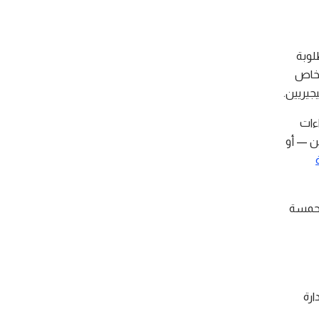
لوبة
خاص
جيريين.
ءات
ين — أو
متحمسة
إدارة