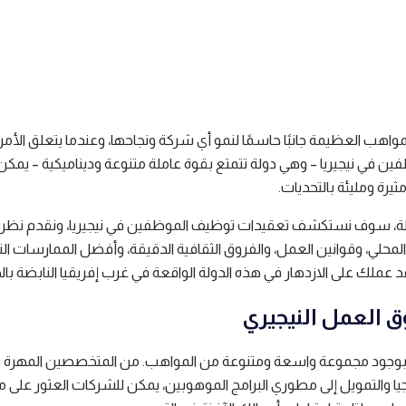
وقت القراءة
1 دقائق قراءة
26
اهب العظيمة جانبًا حاسمًا لنمو أي شركة ونجاحها، وعندما يتعلق الأمر
ن في نيجيريا – وهي دولة تتمتع بقوة عاملة متنوعة وديناميكية – يمكن
ثيرة ومليئة بالتحديات.
لة، سوف نستكشف تعقيدات توظيف الموظفين في نيجيريا، ونقدم نظرة 
محلي، وقوانين العمل، والفروق الثقافية الدقيقة، وأفضل الممارسات الت
عملك على الازدهار في هذه الدولة الواقعة في غرب إفريقيا النابضة بالح
العمل النيجيري
ا بوجود مجموعة واسعة ومتنوعة من المواهب. من المتخصصين المهرة 
جيا والتمويل إلى مطوري البرامج الموهوبين، يمكن للشركات العثور على 