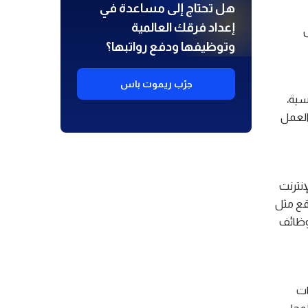
هل تحتاج إلى مساعدة في
إعداد فرقك العالمية
وتوظيفها ودفع رواتبها؟
جرّب ريموت باس
سية،
العمل
إنترنت
قع مثل
لوظائف
ات