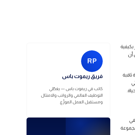
تاريخ النشر
April 26, 20
 بكيفية
 أن
RP
ثاقبة
فريق ريموت باس
ي
كاتب في ريموت باس — يغطّي
ياة.
التوظيف العالمي والرواتب والامتثال
ومستقبل العمل الموزّع.
في
مجموعة