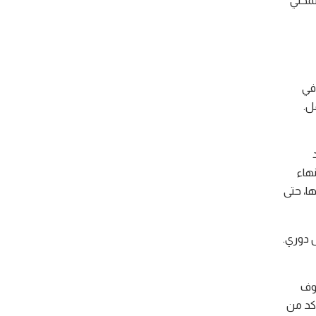
لمحلي
 في
ل.
هاء
ا، حتى
ل دوري.
وف
كد من