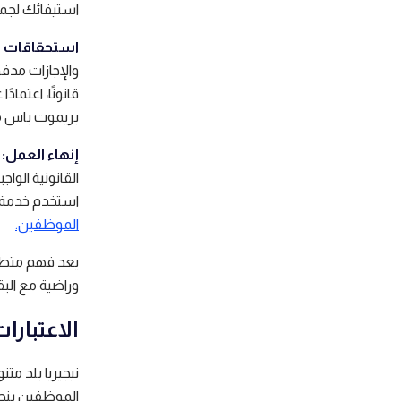
استيفائك لجميع
استحقاقات ا
والإجازات مدف
قانونًا، اعتما
بريموت باس مه
إنهاء العمل:
ي
القانونية الوا
استخدم خدمة 
الموظفين.
يعد فهم متطلبا
وراضية مع البق
الاعتبارا
الموظفين بنجا