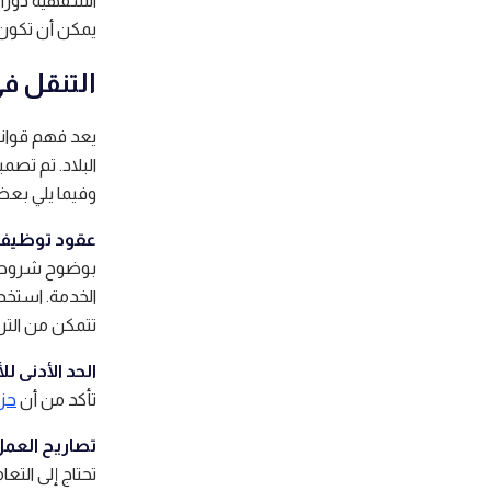
الشفهية دورًا 
يمكن أن تكون 
التنقل في
يعد فهم قوانين
البلاد. تم تص
وفيما يلي بعض 
عقود توظيف
بوضوح شروط وأ
الخدمة. استخد
تتمكن من الترك
الحد الأدنى لل
تأكد من أن
حز
تصاريح العمل
تحتاج إلى التع