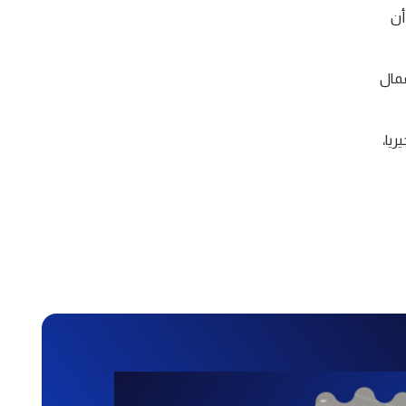
أن
عمال
يا،