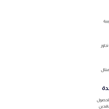
 الضريبية
ا تجاوز
تثال
دة
للحصول
اقدين