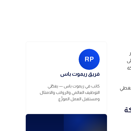
تاريخ النشر
April 26, 20
RP
ى
ة
فريق ريموت باس
كاتب في ريموت باس — يغطّي
سنغطي
التوظيف العالمي والرواتب والامتثال
ومستقبل العمل الموزّع.
ة