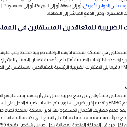
ت باس الدولار الأمريكي
، أو إلى Wise، أو إلى Paypal، أو 
ت المشفرة- وحتى الدفع المباشر إلى البطاقة.
ت الضريبية للمتعاقدين المستقلين في الممل
مستقلون في المملكة المتحدة لديهم التزامات ضريبية محددة يجب عليهم 
دارة هذه الالتزامات الضريبية أمرًا بالغ الأهمية لضمان الامتثال للوائح الإ
والجمارك (HMRC). فيما يلي الاعتبارات الضريبية الرئيسية للمتعاقدين المستقلين في ا
لمستقلون مسؤولون عن دفع ضريبة الدخل على أرباحهم. يجب عليهم ال
للتقييم الذاتي مع HMRC وتقديم إقرار ضريبي سنوي. يتم احتساب ضريبة الدخل على 
د بعد خصم مصاريف الأعمال المسموح بها. تدير المملكة المتحدة نظام ضر
مع ضرائب مختلفة مستحقة اعتمادًا على المبلغ الذي يكسبه المتعاقد. عل
على ذلك، يمكن لكل فرد في المملكة المتحد