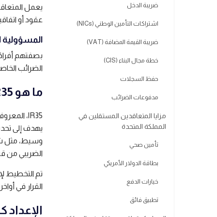
ضريبة الدخل
يعمل المتعاق
عقود أو اتفاق
اشتراكات التأمين الوطني (NICs)
المسؤولية ا
ضريبة القيمة المضافة (VAT)
بصفتهم أفراد
خطة مجال البناء (CIS)
الضرائب الخاصة
حفظ السجلات
ما هو IR35؟
مدفوعات الضرائب
IR35، الم
مزايا المتعاقدين المستقلين في
المملكة المتحدة
يهدف إلى تحديد
تأمين صحي
الضريبي من قب
بطاقة الدولار الأمريكي
خيارات الدفع
القرار في أواخر عام 2022، ومستقبل التشريع ا
تطبيق فائق
الإعداد 