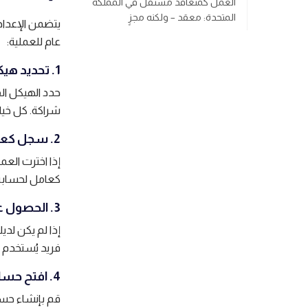
العمل كمتعاقد مستقل في المملكة
المتحدة: معقد – ولكنه مجزٍ
يتضمن الإعدا
عام للعملية:
1. تحديد هيكل عملك
حدد الهيكل ال
شراكة. كل خيار
2. سجل كعامل لحسابك الخاص
كعامل لحسابه 
3. الحصول على رقم تأمين وطني
إذا لم يكن لدي
فريد يُستخدم 
4. افتح حساب بنك تجاري
قم بإنشاء حس