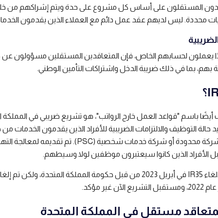
دون المستقلون على أساس كل مشروع على حدة ويتم إشراكهم من خل
يات محددة. ليس لديهم عقد عمل دائم مع العملاء الذين يقدمون الخدما
لضريبية
ًا يعملون لحسابهم الخاص، فإن المتعاقدين المستقلين مسؤولون عن 
 بهم، بما في ذلك ضريبة الدخل واشتراكات التأمين الوطني.
عروف أيضًا باسم "قواعد العمل خارج الرواتب"، هو تشريع ضريبي في المملكة 
 حالة التوظيف والالتزامات الضريبية للأفراد الذين يقدمون الخدمات من 
وسيط، مثل شركة محدودة أو شركة خدمات شخصية (PSC). تم تقديمه لمعالجة
ل الأفراد الذين كانوا سيعتبرون موظفين لولا وسيطهم.
تم التخطيط لإلغاء IR35 في أبريل 2023 من قبل حكومة المملكة المتحدة، ولكن تم 
لآن غير مؤكد.
كمتعاقد مستقل في المملكة المتحدة