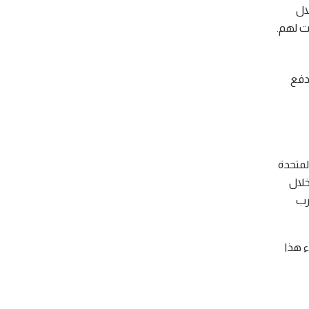
ال
ت لهم.
دفع
المتحدة
خلال
 التهرب
إلغاء هذا