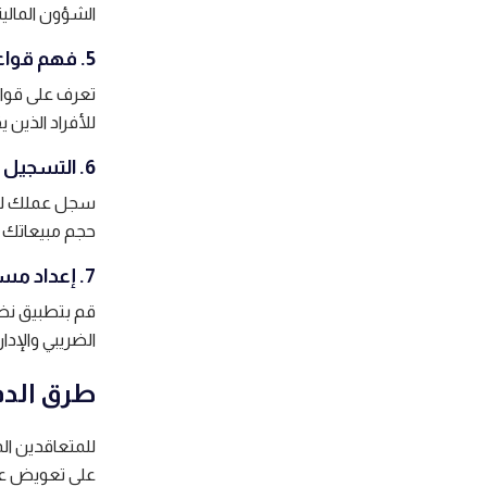
الشؤون المالية
5. فهم قواعد IR35
للأفراد الذين
6. التسجيل الضريبي
حجم مبيعاتك ا
7. إعداد مسك السجلات المالية
قم بتطبيق نظا
الضريبي والإدارة
طرق الدف
للمتعاقدين ال
على تعويض عن 