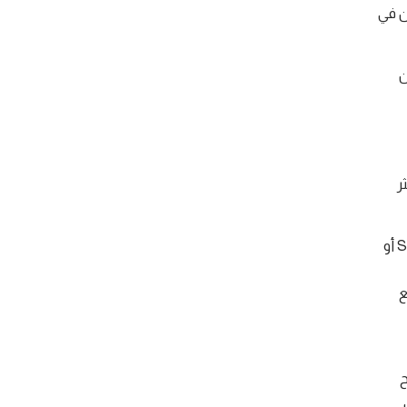
ن في
ن
ثر
: توفر منصات الدفع عبر الإنترنت مثل PayPal أو Stripe أو
ع
ح