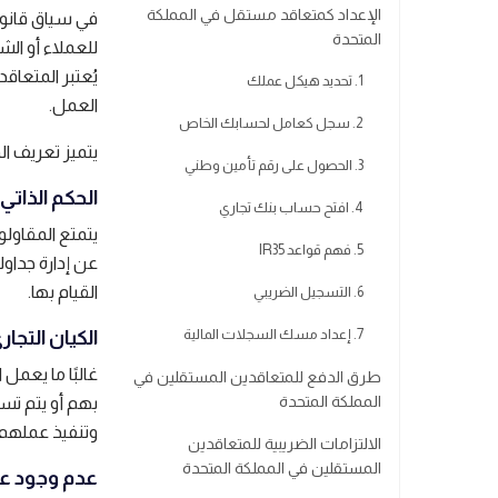
الإعداد كمتعاقد مستقل في المملكة
في سياق قانون
المتحدة
للعملاء أو ال
يُعتبر المتعا
1. تحديد هيكل عملك
العمل.
2. سجل كعامل لحسابك الخاص
يتميز تعريف ا
3. الحصول على رقم تأمين وطني
الحكم الذاتي
4. افتح حساب بنك تجاري
يتمتع المقاول
5. فهم قواعد IR35
عن إدارة جداول
القيام بها.
6. التسجيل الضريبي
7. إعداد مسك السجلات المالية
الكيان التجار
غالبًا ما يعم
طرق الدفع للمتعاقدين المستقلين في
المملكة المتحدة
بهم أو يتم تس
وتنفيذ عملهم.
الالتزامات الضريبية للمتعاقدين
المستقلين في المملكة المتحدة
عدم وجود ع