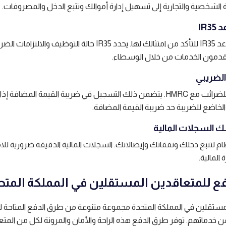
 الشخصية والتجارية إلى تسهيل إدارة أموالك وتتبع الدخل والمصروفات.
تعرف على قواعد IR35 للتأكد من امتثالك لها. يحدد IR35 حالة التوظيف والالتزامات
 يقدمون الخدمات من خلال الوسطاء.
سجل عملك للضرائب مع HMRC. يتضمن ذلك التسجيل في ضريبة القيمة المضافة إذ
لخاضع للضريبة حد ضريبة القيمة المضافة.
م لتتبع دخلك ونفقاتك وإيصالاتك. السجلات المالية الدقيقة ضرورية للام
 المالية.
ع للمتعاقدين المستقلين في المملكة المتح
مستقلين في المملكة المتحدة مجموعة متنوعة من طرق الدفع المتاحة 
خدماتهم. توفر طرق الدفع هذه الراحة والأمان والمرونة لكل من المتع