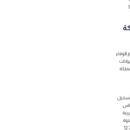
إلى Payoneer، أو
كة
الوفاء
يرادات
لمملكة
تسجيل
أساس
يبة
اوة
ة المطالبة ببدل ضريبي شخصي بقيمة 12.750