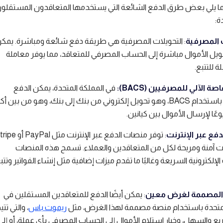
ا يلي بعض طرق الدفع الشائعة التي يستخدمها المتعاقدون المستقلو
ة:
 المصرفية
: التحويلات المصرفية هي طريقة دفع شائعة ومباشرة. يمك
ويل الأموال مباشرة إلى الحساب المصرفي للمتعاقد، مما يوفر معاملة
ة للتتبع.
ة الآلي للمصرفيين (BACS):
في المملكة المتحدة، يمكن الدفع
للمقاولين باستخدام BACS، وهو تحويل إلكتروني من بنك إلى بنك، وهو من بين أك
ًا لإرسال الأموال بين كيانين.
فع عبر الإنترنت
خيارات آمنة ومريحة لكل من المتعاقدين والعملاء. تسمح هذه المنصات
الإلكترونية السريعة وغالبًا ما تقدم ميزات إضافية مثل إنشاء الفواتير وتتب
المصممة لغرض معين
: يمكن أيضًا الدفع للمتعاقدين المستقلين في
لمتحدة باستخدام منصة مصممة لهذا الغرض، مثل
ريموت باس
، والتي تتي
يع والسهل، وخيار استلام الأموال إلى الحساب المصرفي بأي عملة، أو إلى