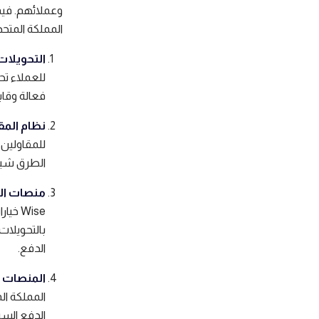
وعملائهم. فيم
المملكة المتحد
التحويلات
للعملاء تح
فعالة وقابل
نظام المقاص
الطرق شيوع
منصات الد
Wise 
بالتحويلات 
الدفع.
المنصات 
المملكة ا
الدفع السر