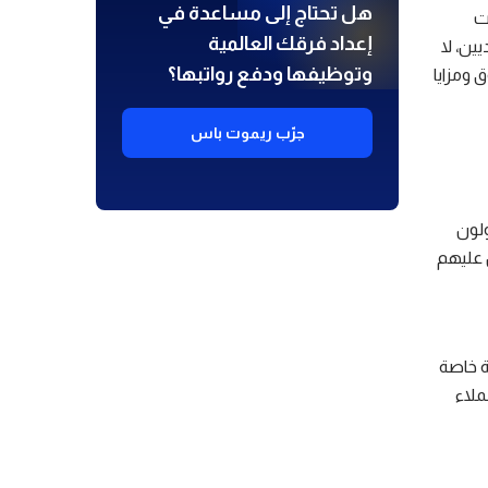
هل تحتاج إلى مساعدة في
ت
إعداد فرقك العالمية
ن، لا
وتوظيفها ودفع رواتبها؟
 ومزايا
جرّب ريموت باس
ولون
ن عليهم
ة خاصة
ملاء