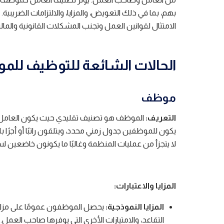
بهم، بما في ذلك التعويض، والمزايا، والالتزامات الضريبي
الامتثال لقوانين العمل وتجنب المشكلات القانونية والمالي
الحالات الشائعة للتوظيف للم
موظف
التعريف:
الموظف هو تصنيف تقليدي حيث يكون العامل م
يكون للموظفين جدول زمني محدد، ويتلقون راتبًا أو أجرً
لا يتجزأ من عمليات المنظمة وغالبًا ما يكونون خاضعين ل
المزايا والاعتبارات:
المزايا النموذجية:
التقاعد، والامتيازات الأخرى التي يوفرها صاحب العمل.