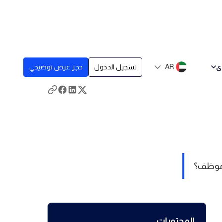
ى
AR
تسجيل الدخول
حجز عرض توضيحي
م موظف؟
المحتويات