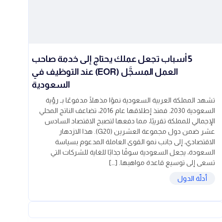
5 أسباب تجعل عملك يحتاج إلى خدمة صاحب
العمل المسجَّل (EOR) عند التوظيف في
السعودية
تشهد المملكة العربية السعودية نموًا مذهلًا مدفوعًا بـ رؤية
السعودية 2030. فمنذ إطلاقها عام 2016، تضاعف الناتج المحلي
الإجمالي للمملكة تقريبًا، مما دفعها لتصبح الاقتصاد السادس
عشر ضمن دول مجموعة العشرين (G20). هذا الازدهار
الاقتصادي، إلى جانب نمو القوى العاملة المدعوم بسياسة
السعودة، يجعل السعودية سوقًا جذابًا للغاية للشركات التي
تسعى إلى توسيع قاعدة مواهبها. […]
أدلّة الدول