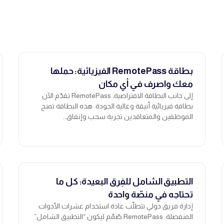
بطاقة RemotePass الفيزيائية: حملها
معك واصرف في أي مكان
إلى جانب البطاقة الافتراضية، RemotePass تقدّم الآن
بطاقة فيزيائية أنيقة وعالية الجودة. هذه البطاقة تمنح
الموظفين والمتعاقدين تجربة سحب وإنفاق…
التطبيق الشامل للفِرق البعيدة: كل ما
تحتاجه في منصّة واحدة
إدارة فريق دولي تتطلّب عادة استخدام عشرات الأدوات
المنفصلة. RemotePass صُمّم ليكون “التطبيق الشامل”