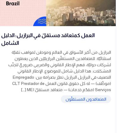
العمل كمتعاقد مستقلّ في البرازيل: الدليل
الشامل
البرازيل من أكبر الأسواق في العالم وموطن لمواهب تقنيّة
استثنائيّة. للمتعاقدين المستقلّين البرازيليّين الذين يعملون
لشركات دوليّة، فهم الإطار القانوني والضريبي ضروريّ لتجنّب
المشكلات. هذا الدليل شامل للموضوع. الإطار القانوني
التصنيف في البرازيل البرازيل تميّز بصرامة بين: Empregado
(موظّف) — له كل حقوق قانون العمل CLT Prestador de
Serviços (مقدّم خدمات) — متعاقد مستقلّ MEI […]
المتعاقدون المستقلّون