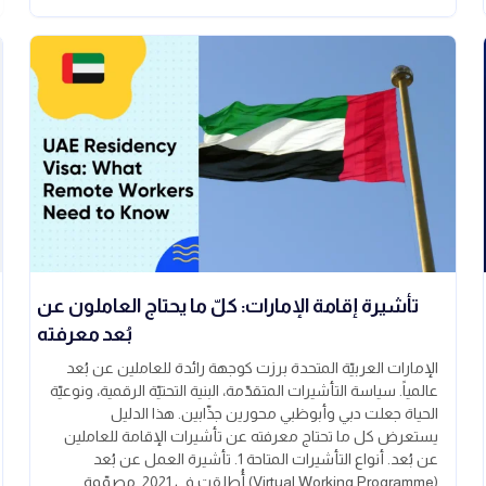
تأشيرة إقامة الإمارات: كلّ ما يحتاج العاملون عن
بُعد معرفته
الإمارات العربيّة المتحدة برزت كوجهة رائدة للعاملين عن بُعد
عالمياً. سياسة التأشيرات المتقدّمة، البنية التحتيّة الرقمية، ونوعيّة
الحياة جعلت دبي وأبوظبي محورين جذّابين. هذا الدليل
يستعرض كل ما تحتاج معرفته عن تأشيرات الإقامة للعاملين
عن بُعد. أنواع التأشيرات المتاحة 1. تأشيرة العمل عن بُعد
(Virtual Working Programme) أُطلقت في 2021. مصمّمة