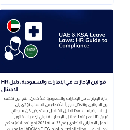
قوانين الإجازات في الإمارات والسعودية: دليل HR
للامتثال
إدارة الإجازات في الإمارات والسعودية تحدٍّ خاصّ. القوانين تختلف
بين الدولتين وتتعدّل دورياً. الأخطاء في الحساب تؤدّي إلى
نزاعات وغرامات. هذا الدليل الشامل يستعرض كلّ ما يحتاج
فريق HR معرفته للامتثال. الإطار القانوني الإمارات قانون
العمل الإماراتي الاتحادي رقم 33 لسنة 2021 (مع تعديلاته) يحكم
الإجازات في القطاع الخاصّ. مناطق DIFC وADGM لها قوانين