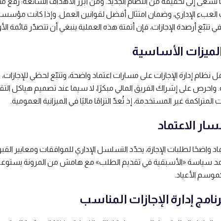
ا تسعى إلى تحقيقه من النظام الجديد. ومن أبرز الأهداف الشائعة: رفع 
 العبء الإداري، وضمان امتثال أفضل لقوانين العمل. وإذا كانت مؤسس
 تتبّع أرصدة الإجازات، فإن أتمتة هذه العملية ينبغي أن تتصدّر قائمة الأو
 نظام إدارة الإجازات على مسارات اعتماد واضحة، وتتبّع لحظي للإجازات،
. واحرص على إشراك الفريق المالي مبكرًا، لا سيما عند تصميم هياكل التقا
 المتراكمة غير المستخدمة، إذ تُعدّ التزامًا ماليًا في الميزانية العمومية.
 واضحًا لطلبات الإجازة، يحدّد التسلسل الإداري للموافقات ومعايير القب
مد سياسة «الأسبقية في تقديم الطلب» مع هامش من المرونة يستوع
موسم الأعياد.