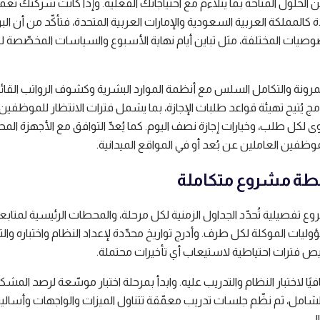
 الحلول المتاحة بما يتلاءم مع احتياجاتك الفعلية. وإذا كانت شركتك تع
كالمملكة العربية السعودية والإمارات العربية المتحدة، فتأكّد من أن البر
يات المختلفة، مثل تباين أيام نهاية الأسبوع والسياسات المخصّصة ل
للمرونة والتكامل السلس مع أنظمة الموارد البشرية وكشوف الرواتب القائ
ج يُتيح تهيئة قواعد طلبات الإجازة، بما يشمل فترات الانتظار للموظفين 
 لكل طلب، وخيارات إجازة نصف اليوم. كما يُعدّ التوافق مع الأجهزة المح
لموظفين العاملين عن بُعد أو في المواقع الميدانية.
تفصيلية تُحدّد الجداول الزمنية لكل مرحلة، والمحطات الرئيسية لمتابع
ؤوليات الموكلة لكل طرف. وأدرج تواريخ محدّدة لإعداد النظام واختباره وال
ص فترات احتياطية لاستيعاب أي تأخيرات محتملة.
فيًا لاختبار النظام والتدريب عليه. وابدأ بمرحلة اختبار موسّعة لرصد المش
لشامل، ثم نظّم جلسات تدريب معمّقة تتناول الميزات والواجهات وأسال
ل.