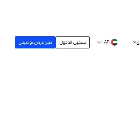
ى
AR
تسجيل الدخول
حجز عرض توضيحي
تاريخ النشر
April 26, 20