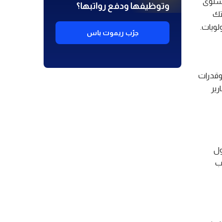
مستوى
وتوظيفها ودفع رواتبها؟
تك
لويات.
جرّب ريموت باس
 وقدرات
رير
ول
ب