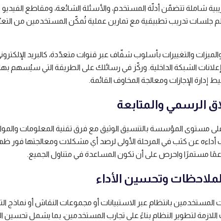
بية شاملة تتضمّن أدلّة المستخدم، والأسئلة الشائعة، ومقاطع الفيديو
ظِّم جلسات تدريب تطبيقية مع تمارين عملية تُمكّن المستخدمين من التع
والميزات والتغييرات بأسلوب شفّاف عبر قنوات متعدّدة، كالبريد الإلكترون
علانات الشبكة الداخلية. وركّز في رسائلك على الطريقة التي سيُسهم بها 
ط إدارة الإجازات ومعالجة المخاوف القائمة.
على مستوى المؤسسة بالتنسيق الوثيق مع فرق تقنية المعلومات والموار
ب أداءه عن كثب في المرحلة الأولى لرصد أي مشكلات ومعالجتها فور ظه
عمًا مستمرًا واحرص على أن تكون المساعدة في متناول الجميع.
المستخدمين بانتظام عبر الاستبيانات أو مجموعات النقاش أو نماذج التق
ت اللازمة لتطوير النظام بناءً على تجارب المستخدمين، بما يشمل تحسين ا