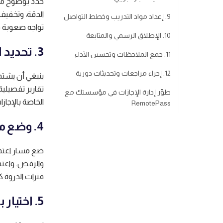
حدِّد بوضوح م
الدقة، وتخفيف
9. إعداد مواد التدريب وخطط التواصل
تواجه صعوبة في
10. الإطلاق الرسمي والمتابعة
3. تحديد الميزات الأساسية
11. جمع الملاحظات وتحسين الأداء
12. إجراء مراجعات وتحديثات دورية
ينبغي أن يشتمل
تقارير تفصيلية
طوِّر إدارة الإجازات في مؤسستك مع
الخاصة بالإجازات
RemotePass
4. وضع مسار الاعتماد
ضع مسار اعتماد
والرفض. واعت
فترات الذروة ك
5. اختيار برنامج إدارة الإجازات المناسب