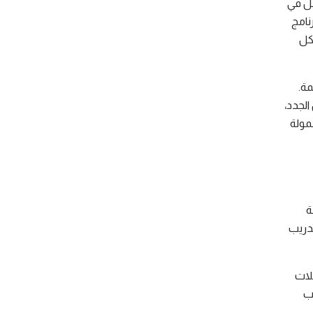
مل في
نامج
كل
مة.
الجدد،
مولة
ة
تدريب
كلات
يب