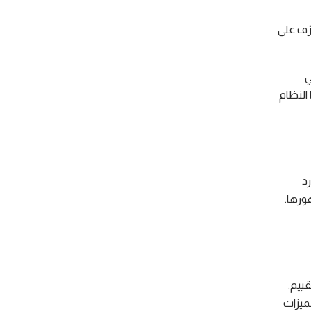
رّف على
ي
النظام
د
ورها.
ييم.
لميزات