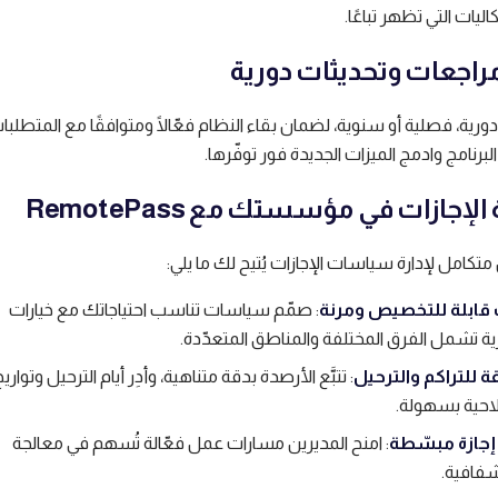
يات التي تظهر تباعًا.
دورية، فصلية أو سنوية، لضمان بقاء النظام فعّالًا ومتوافقًا مع المتطلبا
لبرنامج وادمج الميزات الجديدة فور توفّرها.
 الإجازات في مؤسستك مع RemotePass
ّ متكامل لإدارة سياسات الإجازات يُتيح لك ما يلي:
ابلة للتخصيص ومرنة
: صمّم سياسات تناسب احتياجاتك مع خيارات
ارية تشمل الفرق المختلفة والمناطق المتعدّدة.
ة للتراكم والترحيل
: تتبَّع الأرصدة بدقة متناهية، وأدِر أيام الترحيل وتواري
لاحية بسهولة.
إجازة مبسّطة
: امنح المديرين مسارات عمل فعّالة تُسهم في معالجة
شفافية.