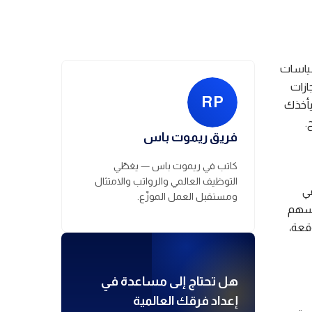
سياسات
ازات
RP
يأخذك
.
فريق ريموت باس
كاتب في ريموت باس — يغطّي
التوظيف العالمي والرواتب والامتثال
في
ومستقبل العمل الموزّع.
يُسهم
وقعة،
هل تحتاج إلى مساعدة في
إعداد فرقك العالمية