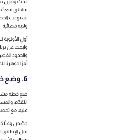
ابحث وقارن بين
مناطق متعدّدة 
يستوعب الخصوص
ولاية قضائية.
أولِ الأولوية 
وابحث عن برنام
والحدود القصوى
أمرًا جوهريًا ل
6. وضع خطة مشروع متكاملة
ضع خطة مشروع 
التقدّم، والمس
عليه، مع تخصي
خصِّص وقتًا كا
قبل الإطلاق ا
معالجة الأعطا