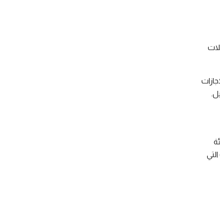
لات
جازات
ل.
ة
لتي