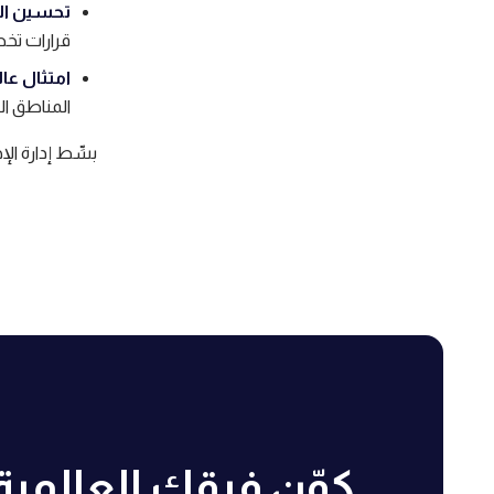
تحسين الك
قرارات تخ
امتثال ع
المناطق ال
بسِّط إدارة الإج
كوّن فرقك العالمي