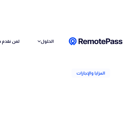
Skip to conten
الحلول
لمن نقدم خ
رجوع
المزايا والإجازات
كيفية تنفيذ نظام لإد
الكاتب
فريق ريموت باس