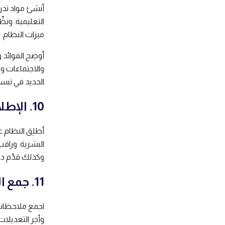
أنشئ مواد تدري
التعليمية. ون
ميزات النظام.
أوضِح الفوائد 
والاجتماعات وإ
الجديد في تبسي
10. الإطلاق الرسمي والمتابعة
أطلِق النظام 
البشرية. وراق
وكذلك قدِّم د
11. جمع الملاحظات وتحسين الأداء
اجمع ملاحظات 
وأجرِ التعديلا