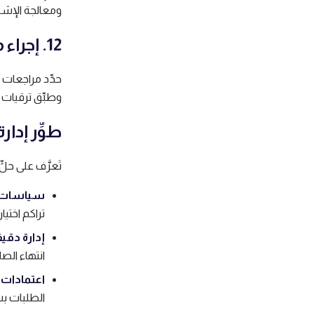
ومعالجة الإشكال
12. إجراء مراجعات وتحديثات دورية
حدِّد مراجعات 
وطبِّق ترقيات ا
طوِّر إدارة
تَعرَّف على حلٍ
سياسات ق
تراكم اختي
إدارة دقيق
انتهاء الص
اعتمادات 
الطلبات ب