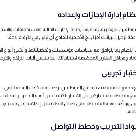
موظفين الجوهرية، بما فيها أرصدة الإجازات الحالية والاستحقاقات والسج
ّ دقة ترحيل البيانات أمرًا بالغ الأهمية لتفادي أي تباين في الأرقام لاحقًا.
النظام بما يتوافق مع سياسات مؤسستك وتفضيلاتها. وأنشئ أنواع الإ
اد وهياكل التقارير المخصّصة لاحتياجاتك، بما يشمل آليات التراكم والترحي
مع مجموعة منتقاة بعناية من الموظفين لرصد المشكلات المحتملة في بيئ
 ملاحظات المشاركين في الاختبار للكشف عن أوجه القصور والمجالات ا
سين. ووظّف هذه الملاحظات في صقل النظام قبل إطلاقه على مستوى
لها.