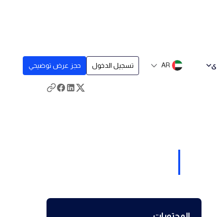
ى
AR
تسجيل الدخول
حجز عرض توضيحي
المحتويات