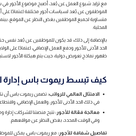
مع تزايد شيوع العمل عن بُعد، أصبح موضوع الأجور في س
الموظفون عن بُعد لسياسات أجور مختلفة اعتمادًا على أ
متساوية لجميع الموظفين بغض النظر عن الموقع، بينما قد
المحلية.
بالإضافة إلى ذلك، قد يكون للموظفين عن بُعد نفس حقوق
الحد الأدنى للأجور ودفع العمل الإضافي، اعتمادًا على الولا
ظهور نماذج تعويض دولية، حيث يتم هيكلة الأجور لاستيعا
كيف تبسط ريموت باس إدارة الأ
الامتثال العالمي للرواتب:
تضمن ريموت باس أن تكون 
في ذلك الحد الأدنى للأجور، والعمل الإضافي، واقتطاعات الض
معالجة فعّالة للأجور:
تتيح منصتنا للشركات إدارة 
وفي الوقت المحدد، بغض النظر عن مواقعهم.
تفاصيل شفافة للأجور:
مع ريموت باس، يمكن للموظفي